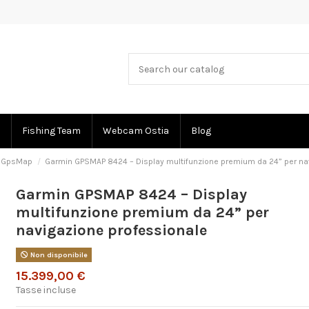
Fishing Team
Webcam Ostia
Blog
GpsMap
Garmin GPSMAP 8424 – Display multifunzione premium da 24” per na
Garmin GPSMAP 8424 – Display
multifunzione premium da 24” per
navigazione professionale
Non disponibile
15.399,00 €
Tasse incluse