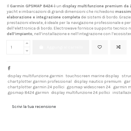
Il
Garmin GPSMAP 8424
è un
display multifunzione premium da 2
yacht e imbarcazioni di grandi dimensioni che richiedono
massima
elaborazione e integrazione completa
dei sistemi di bordo. Grazie
prestazioni elevate, è ideale per la navigazione professionale e per
dell’elettronica di bordo. Electrowave fornisce supporto tecnico 
dell’impianto
, nell’installazione e nell’integrazione con l’ecosis
Aggiungi al carrello
display multifunzione garmin
touchscreen marine display
stru
chartplotter garmin professional
display nautico premium
gar
chartplotter garmin 24 pollici
gpsmap widescreen 24
garmin m
gpsmap 8424 garmin
display multifunzione 24 pollici
installa
Scrivi la tua recensione