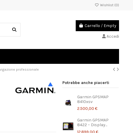
Wishlist (
0
)
Carrello
/
Empty
Accedi
vigazione professionale
Potrebbe anche piacerti
Garmin GPSMAP
8410xsv
2.500,00 €
Garmin GPSMAP
8422 – Display...
12.899,00 €