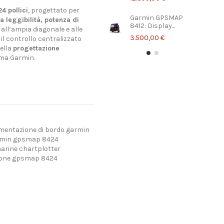
4 pollici
, progettato per
Garmin GPSMAP
 leggibilità, potenza di
8412: Display...
 all’ampia diagonale e alle
3.500,00 €
 il controllo centralizzato
nella
progettazione
tema Garmin.
mentazione di bordo garmin
min gpsmap 8424
arine chartplotter
zione gpsmap 8424