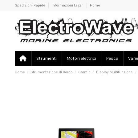
Spedizioni Rapide
Informazioni Legali
Home
Strumenti
Motori elettrici
Pesca
Varie
Home
Strumentazione di Bordo
Garmin
Display Multifunzione