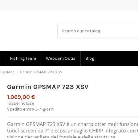
Fishing Team
Webcam Ostia
Blog
GpsMap
Garmin GPSMAP 723 XSV
Garmin GPSMAP 723 XSV
1.069,00 €
Tasse incluse
Spedito entro 3-4 giorni
Garmin GPSMAP 723 XSV è un chartplotter multifunzione
touchscreen da 7” e ecoscandaglio CHIRP integrato con 
visione dettagliata del fondale e della struttura.