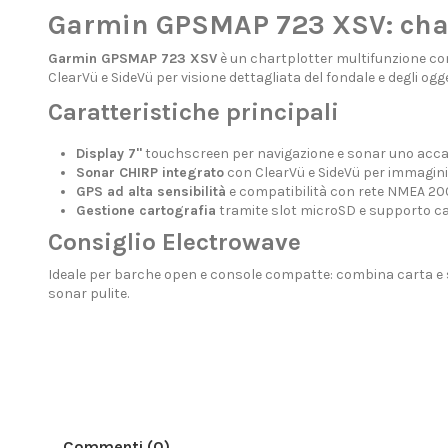
Garmin GPSMAP 723 XSV: chart
Garmin GPSMAP 723 XSV
è un chartplotter multifunzione c
ClearVü e SideVü per visione dettagliata del fondale e degli og
Caratteristiche principali
Display 7"
touchscreen per navigazione e sonar uno accan
Sonar CHIRP integrato
con ClearVü e SideVü per immagini p
GPS ad alta sensibilità
e compatibilità con rete NMEA 2
Gestione cartografia
tramite slot microSD e supporto ca
Consiglio Electrowave
Ideale per barche open e console compatte: combina carta e so
sonar pulite.
Commenti (0)