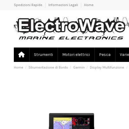
Spedizioni Rapide
Informazioni Legali
Home
Strumenti
Motori elettrici
Pesca
Varie
Home
Strumentazione di Bordo
Garmin
Display Multifunzione