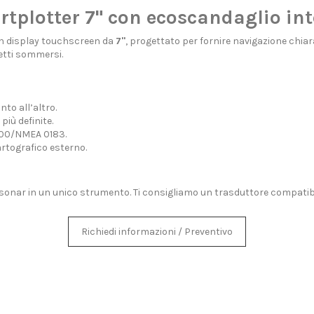
plotter 7" con ecoscandaglio int
on display touchscreen da
7"
, progettato per fornire navigazione chi
getti sommersi.
to all’altro.
iù definite.
000/NMEA 0183.
rtografico esterno.
nar in un unico strumento. Ti consigliamo un trasduttore compatibile
Richiedi informazioni / Preventivo