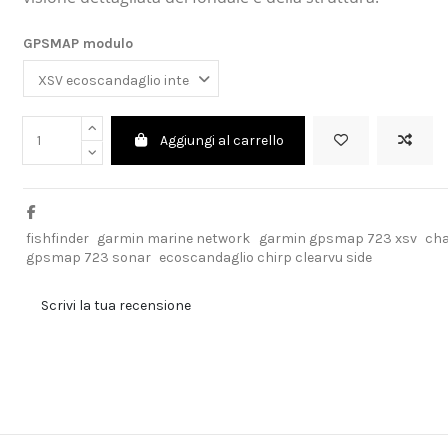
GPSMAP modulo
Aggiungi al carrello
fishfinder
garmin marine network
garmin gpsmap 723 xsv
cha
gpsmap 723 sonar
ecoscandaglio chirp clearvu side
Scrivi la tua recensione