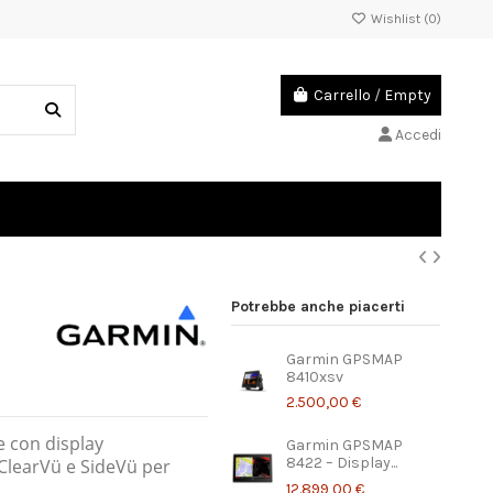
Wishlist (
0
)
Carrello
/
Empty
Accedi
Potrebbe anche piacerti
Garmin GPSMAP
8410xsv
2.500,00 €
 con display
Garmin GPSMAP
8422 – Display...
ClearVü e SideVü per
12.899,00 €