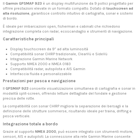
Il
Garmin GPSMAP 923
è un display multifunzione da 9 pollici progettato per
offrire prestazioni elevate in un formato compatto. Dotato di
touchscreen ad
alta risoluzione
, garantisce controllo intuitivo di cartografia, sonar e sistemi
di bordo.
È ideale per imbarcazioni open, fisherman e cabinati che richiedono
integrazione completa con radar, ecoscandaglio e strumenti di navigazione.
Caratteristiche principali
Display touchscreen da 9” ad alta luminosità
Compatibilità sonar CHIRP tradizionale, ClearVü e SideVü
Integrazione Garmin Marine Network
Supporto NMEA 2000 e NMEA 0183
Compatibilità radar, autopilota e AIS Garmin
Interfaccia fluida e personalizzabile
Prestazioni per pesca e navigazione
Il
GPSMAP 923
consente visualizzazione simultanea di cartografia e sonar in
modalità split-screen, offrendo letture dettagliate del fondale e gestione
precisa delle rotte.
La compatibilità con sonar CHIRP migliora la separazione dei bersagli e la
definizione delle strutture sommerse, risultando ideale per traina, drifting e
pesca verticale.
Integrazione totale a bordo
Grazie al supporto
NMEA 2000
, può essere integrato con strumenti motore,
sensori, AIS e autopiloti. La connessione alla rete Garmin Marine consente