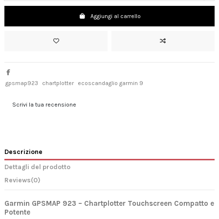
Aggiungi al carrello
gpsmap923
chartplotter
ecoscandaglio garmin 9
Scrivi la tua recensione
Descrizione
Dettagli del prodotto
Reviews
(0)
Garmin GPSMAP 923 – Chartplotter Touchscreen Compatto e
Potente