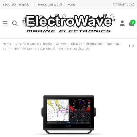
Spedizioni Rapide
Informazioni Legali
Home
Wishlist (
0
)
0
Home
Strumentazione di Bordo
Garmin
Display Multifunzione
GpsMap
Garmin GPSMAP 923 – Display Multifunzionale 9” Touchscreen