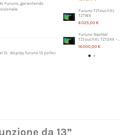
rdo Furuno, garantendo
essionale.
Furuno TZtouchXL
TZT16X
6.025,00 €
Furuno NavNet
TZtouchXL TZT24X –...
14.000,00 €
l 13
display furuno 13 pollici
unzione da 13”