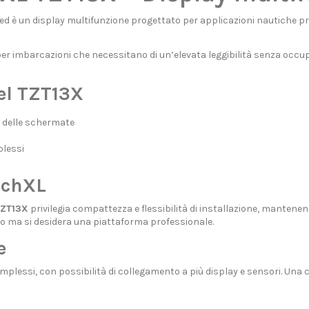
ed è un display multifunzione progettato per applicazioni nautiche prof
r imbarcazioni che necessitano di un’elevata leggibilità senza occupa
del TZT13X
a delle schermate
plessi
uchXL
ZT13X
privilegia compattezza e flessibilità di installazione, mantenen
to ma si desidera una piattaforma professionale.
e
plessi, con possibilità di collegamento a più display e sensori. Una 