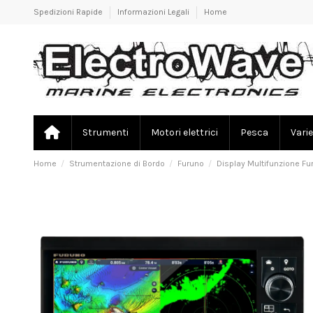
Spedizioni Rapide
Informazioni Legali
Home
Strumenti
Motori elettrici
Pesca
Varie
Home
Strumentazione di Bordo
Furuno
Display Multifunzione Fu