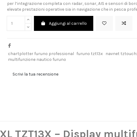
per l’integrazione completa con radar, sonar, AIS e sensori di bo
elevate prestazioni operative sia in navigazione che in pesca prof
Aggiungi al carrello
chartplotter furuno professional
furuno tzt13x
navnet tztouchx
multifunzione nautico furuno
Scrivi la tua recensione
L TZT13X – Display multif