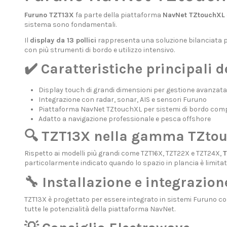
Furuno TZT13X
fa parte della piattaforma
NavNet TZtouchXL
sistema sono fondamentali.
Il
display da 13 pollici
rappresenta una soluzione bilanciata pe
con più strumenti di bordo e utilizzo intensivo.
✔️ Caratteristiche principali 
Display touch di grandi dimensioni per gestione avanzat
Integrazione con radar, sonar, AIS e sensori Furuno
Piattaforma NavNet TZtouchXL per sistemi di bordo com
Adatto a navigazione professionale e pesca offshore
🔍 TZT13X nella gamma TZto
Rispetto ai modelli più grandi come TZT16X, TZT22X e TZT24X,
T
particolarmente indicato quando lo spazio in plancia è limita
🔧 Installazione e integrazion
TZT13X è progettato per essere integrato in sistemi Furuno com
tutte le potenzialità della piattaforma NavNet.