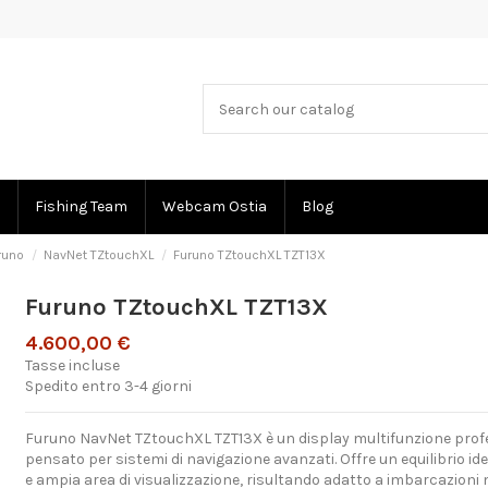
Fishing Team
Webcam Ostia
Blog
runo
NavNet TZtouchXL
Furuno TZtouchXL TZT13X
Furuno TZtouchXL TZT13X
4.600,00 €
Tasse incluse
Spedito entro 3-4 giorni
Furuno NavNet TZtouchXL TZT13X è un display multifunzione profes
pensato per sistemi di navigazione avanzati. Offre un equilibrio i
e ampia area di visualizzazione, risultando adatto a imbarcazioni