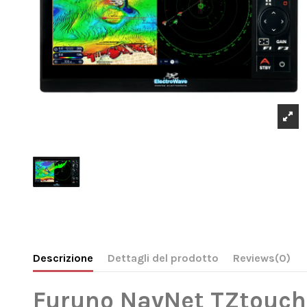
Descrizione
Dettagli del prodotto
Reviews
(0)
Furuno NavNet TZtouchX