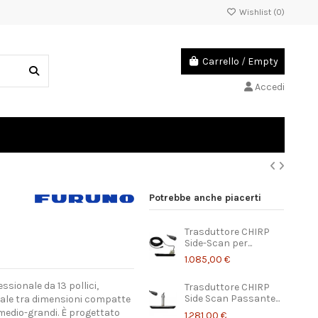
Wishlist (
0
)
Carrello
/
Empty
Accedi
Potrebbe anche piacerti
Trasduttore CHIRP
Side-Scan per...
1.085,00 €
sionale da 13 pollici,
Trasduttore CHIRP
Side Scan Passante...
deale tra dimensioni compatte
 medio-grandi. È progettato
1.281,00 €