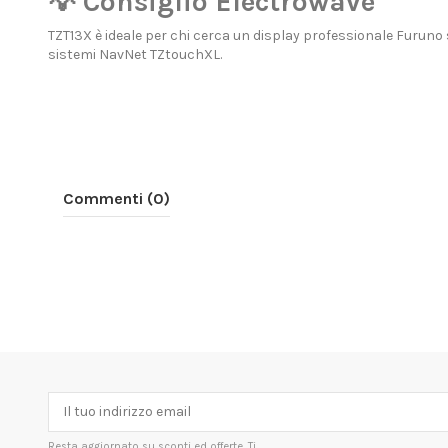
💡 Consiglio Electrowave
TZT13X è ideale per chi cerca un display professionale Furuno
sistemi NavNet TZtouchXL.
Commenti (0)
Resta aggiornato su sconti ed offerte. Ti