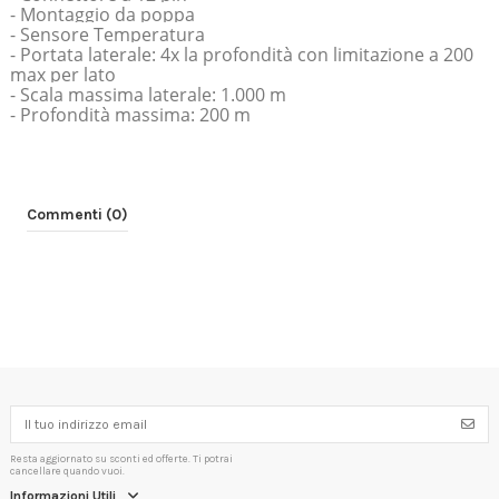
- Montaggio da poppa
- Sensore Temperatura
- Portata laterale: 4x la profondità con limitazione a 200
max per lato
- Scala massima laterale: 1.000 m
- Profondità massima: 200 m
Commenti (0)
Resta aggiornato su sconti ed offerte. Ti potrai
cancellare quando vuoi.
Informazioni Utili