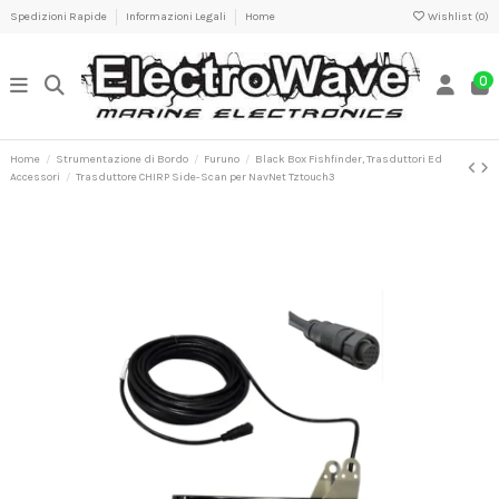
Spedizioni Rapide
Informazioni Legali
Home
Wishlist (
0
)
0
Home
Strumentazione di Bordo
Furuno
Black Box Fishfinder, Trasduttori Ed
Accessori
Trasduttore CHIRP Side-Scan per NavNet Tztouch3