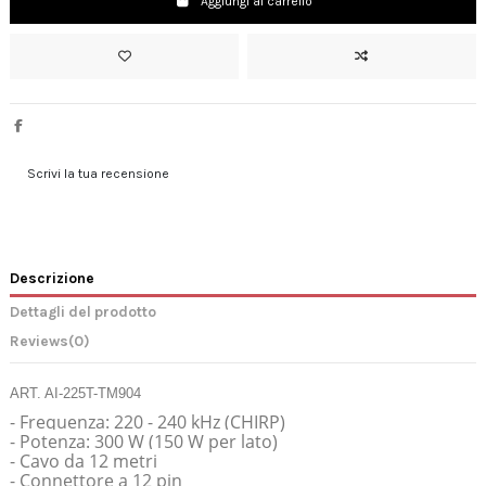
Aggiungi al carrello
Scrivi la tua recensione
Descrizione
Dettagli del prodotto
Reviews
(0)
ART. AI-225T-TM904
- Frequenza: 220 - 240 kHz (CHIRP)
- Potenza: 300 W (150 W per lato)
- Cavo da 12 metri
- Connettore a 12 pin