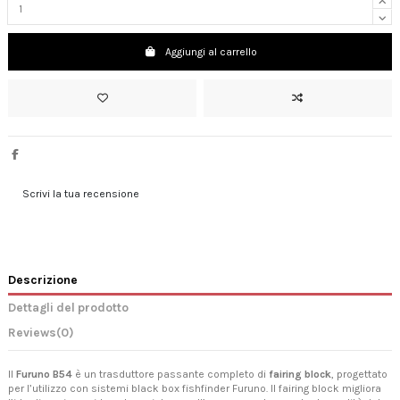
Aggiungi al carrello
Scrivi la tua recensione
Descrizione
Dettagli del prodotto
Reviews
(0)
Il
Furuno B54
è un trasduttore passante completo di
fairing block
, progettato
per l’utilizzo con sistemi black box fishfinder Furuno. Il fairing block migliora