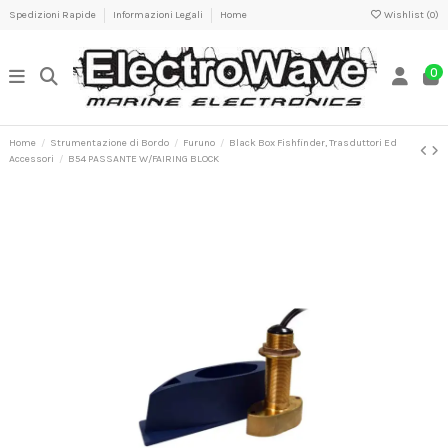
Spedizioni Rapide
Informazioni Legali
Home
Wishlist (
0
)
0
Home
Strumentazione di Bordo
Furuno
Black Box Fishfinder, Trasduttori Ed
Accessori
B54 PASSANTE W/FAIRING BLOCK