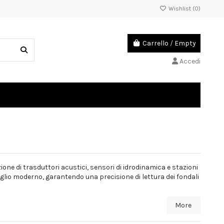
Wishlist (
0
)
Carrello
/
Empty
Accedi
one di trasduttori acustici, sensori di idrodinamica e stazioni
glio moderno, garantendo una precisione di lettura dei fondali
More