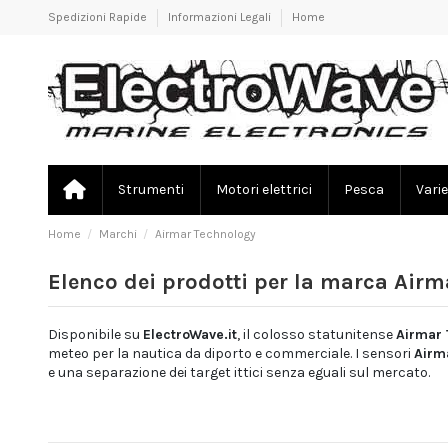
Spedizioni Rapide
Informazioni Legali
Home
Strumenti
Motori elettrici
Pesca
Varie
Home
Marchi
Airmar Technology
Elenco dei prodotti per la marca Air
Disponibile su
ElectroWave.it
, il colosso statunitense
Airmar 
meteo per la nautica da diporto e commerciale. I sensori
Airm
e una separazione dei target ittici senza eguali sul mercato.