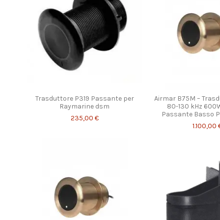
Trasduttore P319 Passante per
Airmar B75M – Trasd
Raymarine dsm
80-130 kHz 600
Passante Basso Pro
235,00 €
1.100,00 