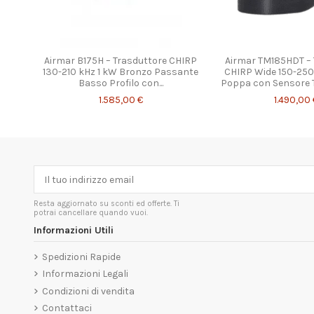
Airmar B175H – Trasduttore CHIRP
Airmar TM185HDT – 
130-210 kHz 1 kW Bronzo Passante
CHIRP Wide 150-250
Basso Profilo con...
Poppa con Sensore
1.585,00 €
1.490,00 
Resta aggiornato su sconti ed offerte. Ti
potrai cancellare quando vuoi.
Informazioni Utili
Spedizioni Rapide
Informazioni Legali
Condizioni di vendita
Contattaci