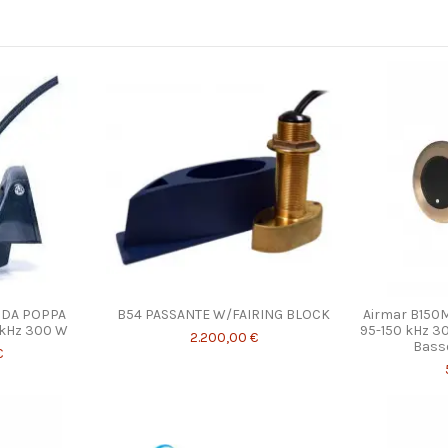
 DA POPPA
B54 PASSANTE W/FAIRING BLOCK
Airmar B150M
 kHz 300 W
95-150 kHz 
2.200,00 €
Basso
€