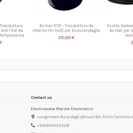
Trasduttore
Airmar P79 – Trasduttore da
Scotty Seeke
 kHz 1 kW da
Interno (In-Hull) per Ecoscandaglio
Airmar per p
 Temperatura
temp
210,00 €
€
2
Contact us
Electrowave Marine Electronics
Lungomare duca degli abruzzi 84, Porto turistico
+390645553328