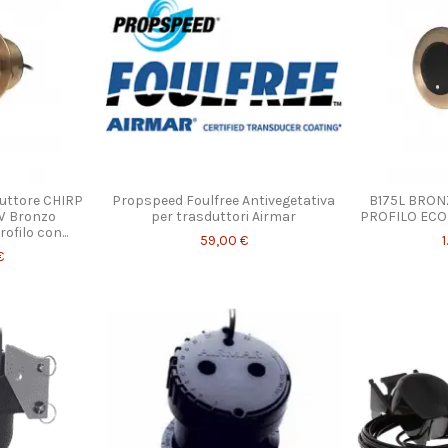
uttore CHIRP
Propspeed Foulfree Antivegetativa
B175L BRON
W Bronzo
per trasduttori Airmar
PROFILO ECO
filo con...
59,00 €
€