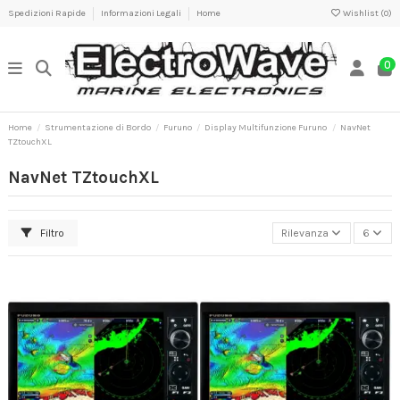
Spedizioni Rapide
Informazioni Legali
Home
Wishlist (
0
)
0
Home
Strumentazione di Bordo
Furuno
Display Multifunzione Furuno
NavNet
TZtouchXL
NavNet TZtouchXL
Filtro
Rilevanza
6