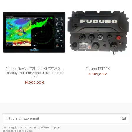
Furuno NavNet TZtouchXL TZT24X –
Furuno TZTBBX
Display multifunzione ultra-large da
5.063,00 €
24”
14.000,00 €
Resta aggiornato su sconti ed offerte. Ti potrai
cancellare quando vuoi.