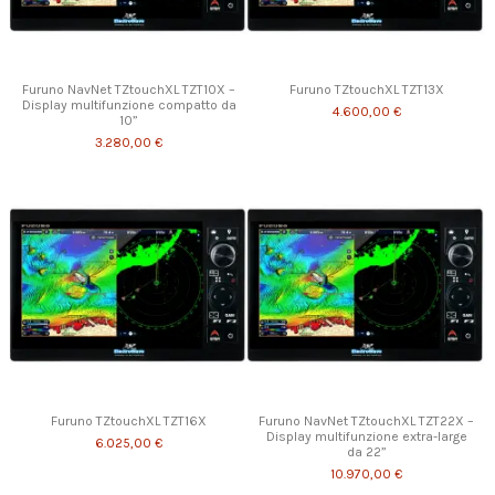
Furuno NavNet TZtouchXL TZT10X –
Furuno TZtouchXL TZT13X
Display multifunzione compatto da
4.600,00 €
10”
3.280,00 €
Furuno TZtouchXL TZT16X
Furuno NavNet TZtouchXL TZT22X –
Display multifunzione extra-large
6.025,00 €
da 22”
10.970,00 €