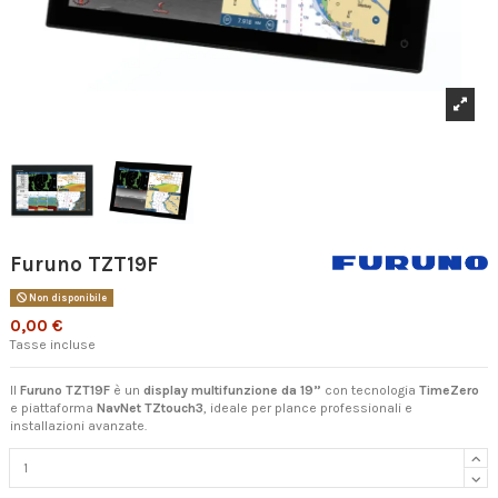
Furuno TZT19F
Non disponibile
0,00 €
Tasse incluse
Il
Furuno TZT19F
è un
display multifunzione da 19”
con tecnologia
TimeZero
e piattaforma
NavNet TZtouch3
, ideale per plance professionali e
installazioni avanzate.