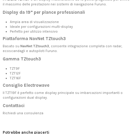
il massimo delle prestazioni nei sistemi di navigazione Furuno.
Display da 19” per plance professionali
Ampia area di visualizzazione
Ideale per configurazioni multi-display
Perfetto per utilizzo intensivo
Piattaforma NavNet TZtouch3
Basato su
NavNet TZtouch3
, consente integrazione completa con radar,
ecoscandagli e autopiloti Furuno.
Gamma TZtouch3
TZT9F
TZT12F
TZT16F
Consiglio Electrowave
Il TZT19F è perfetto come display principale su imbarcazioni importanti o
configurazioni dual display.
Contattaci
Richiedi una consulenza
Potrebbe anche piacerti