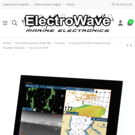
Spedizioni Rapide
Informazioni Legali
Home
Wishlist (
0
)
0
Home
Strumentazione di Bordo
Furuno
Display Multifunzione Furuno
NavNet TZtouch
Furuno TZT19F