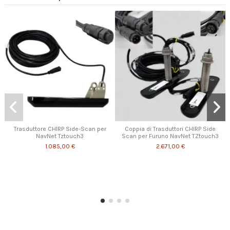
Trasduttore CHIRP Side-Scan per
Coppia di Trasduttori CHIRP Side
NavNet Tztouch3
Scan per Furuno NavNet TZtouch3
1.085,00 €
2.671,00 €