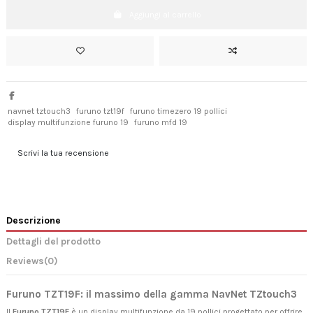
Aggiungi al carrello
navnet tztouch3
furuno tzt19f
furuno timezero 19 pollici
display multifunzione furuno 19
furuno mfd 19
Scrivi la tua recensione
Descrizione
Dettagli del prodotto
Reviews
(0)
Furuno TZT19F: il massimo della gamma NavNet TZtouch3
Il
Furuno TZT19F
è un display multifunzione da 19 pollici progettato per offrire