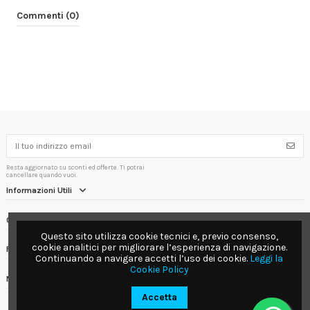
Commenti (0)
Resta aggiornato su sconti ed offerte. Ti potrai
cancellare quando vuoi.
Informazioni Utili
Contact us
Questo sito utilizza cookie tecnici e, previo consenso,
cookie analitici per migliorare l’esperienza di navigazione.
Follow us
Continuando a navigare accetti l’uso dei cookie.
Leggi la
Cookie Policy
Newsletter
Accetta