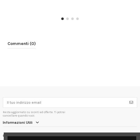
Commenti (0)
Resta aggiornato su sconti ed offerte. Ti potrai
cancellare quando vuoi.
Informazioni Utili
Contact us