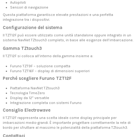
Autopiloti
Sensori di navigazione
Questa piattaforma garantisce elevate prestazioni e una perfetta
integrazione tra i dispositivi.
Configurazione del sistema
Il TZT12F può essere utilizzato come unità standalone oppure integrato in un
sistema NavNet TZtouch3 completo, in base alle esigenze dell’imbarcazione.
Gamma TZtouch3
Il TZT12F si colloca all’interno della gamma insieme a:
Furuno TZT9F
– soluzione compatta
Furuno TZT16F – display di dimensioni superiori
Perché scegliere Furuno TZT12F
Piattaforma NavNet TZtouch3
Tecnologia TimeZero
Display da 12” versatile
Integrazione completa con sistemi Furuno
Consiglio Electrowave
Il TZT12F rappresenta una scelta ideale come display principale per
imbarcazioni medio-grandi. È importante progettare correttamente la rete di
bordo per sfruttare al massimo le potenzialità della piattaforma TZtouch3.
Contattaci