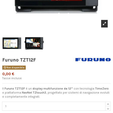
Furuno TZT12F
Non disponibile
0,00 €
Tasse incluse
Il
Furuno TZT12F
è un
display multifunzione da 12”
con tecnologia
TimeZero
e piattaforma
NavNet TZtouch3
, progettato per sistemi di navigazione evoluti
e completamente integrati.