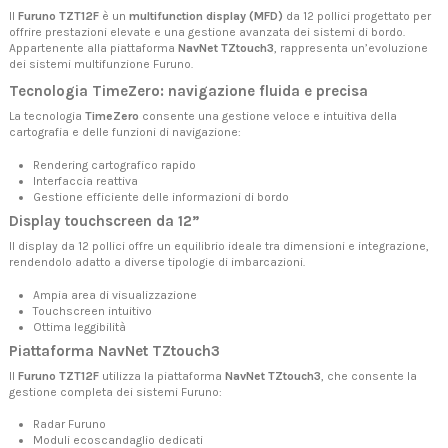
Il
Furuno TZT12F
è un
multifunction display (MFD)
da 12 pollici progettato per
offrire prestazioni elevate e una gestione avanzata dei sistemi di bordo.
Appartenente alla piattaforma
NavNet TZtouch3
, rappresenta un’evoluzione
dei sistemi multifunzione Furuno.
Tecnologia TimeZero: navigazione fluida e precisa
La tecnologia
TimeZero
consente una gestione veloce e intuitiva della
cartografia e delle funzioni di navigazione:
Rendering cartografico rapido
Interfaccia reattiva
Gestione efficiente delle informazioni di bordo
Display touchscreen da 12”
Il display da 12 pollici offre un equilibrio ideale tra dimensioni e integrazione,
rendendolo adatto a diverse tipologie di imbarcazioni.
Ampia area di visualizzazione
Touchscreen intuitivo
Ottima leggibilità
Piattaforma NavNet TZtouch3
Il
Furuno TZT12F
utilizza la piattaforma
NavNet TZtouch3
, che consente la
gestione completa dei sistemi Furuno:
Radar Furuno
Moduli ecoscandaglio dedicati