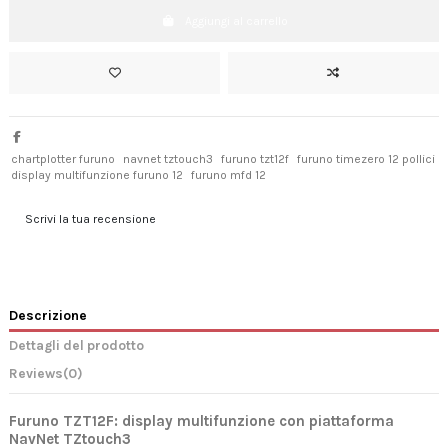
Aggiungi al carrello
chartplotter furuno
navnet tztouch3
furuno tzt12f
furuno timezero 12 pollici
display multifunzione furuno 12
furuno mfd 12
Scrivi la tua recensione
Descrizione
Dettagli del prodotto
Reviews
(0)
Furuno TZT12F: display multifunzione con piattaforma
NavNet TZtouch3