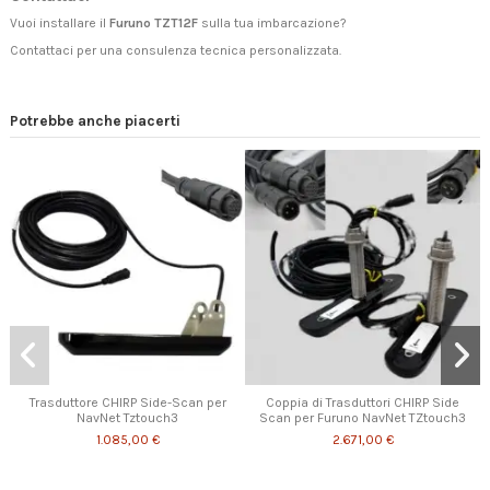
Vuoi installare il
Furuno TZT12F
sulla tua imbarcazione?
Contattaci
per una consulenza tecnica personalizzata.
Potrebbe anche piacerti
Trasduttore CHIRP Side-Scan per
Coppia di Trasduttori CHIRP Side
NavNet Tztouch3
Scan per Furuno NavNet TZtouch3
1.085,00 €
2.671,00 €