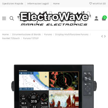
Spedizioni Rapide
Informazioni Legali
Home
Wishlist (
0
)
0
Home
Strumentazione di Bordo
Furuno
Display Multifunzione Furuno
NavNet TZtouch
Furuno TZT12F