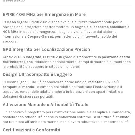
Reviews
(0)
EPIRB 406 MHz per Emergenze in Mare
L’
Ocean Signal EPIRB1
è un dispositivo di sicurezza fondamentale per la
navigazione, progettato per trasmettere un
segnale di soccorso satellitare a
406 MHz
in caso di emergenza. Il segnale viene rilevato dal sistema
internazionale
Cospas-Sarsat
, permettendo un intervento rapido dei
soccorsi.
GPS Integrato per Localizzazione Precisa
Grazie al
GPS integrato
, l’EPIRB1 è in grado di trasmettere la
posizione esatta
dell’imbarcazione
, riducendo sensibilmente i tempi di ricerca e aumentando
le probabilità di recupero in situazioni critiche.
Design Ultracompatto e Leggero
L’Ocean Signal EPIRB1 è riconosciuto come uno dei
radiofari EPIRB più
compatti al mondo
. Le dimensioni ridotte ne facilitano l’installazione e il
trasporto, rendendolo adatto anche a imbarcazioni con spazi limitati o a
dotazioni di sicurezza portatili.
Attivazione Manuale e Affidabilità Totale
Il dispositivo è progettato per un’
attivazione manuale semplice e immediata
,
assicurando affidabilità anche in condizioni estreme. La struttura è studiata
per resistere all’ambiente marino, con elevata robustezza e impermeabilità.
Certificazioni e Conformità