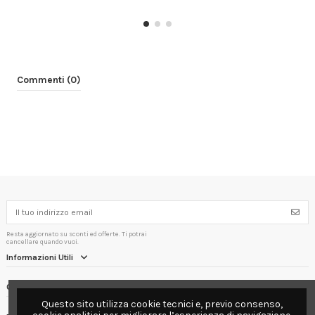
Commenti (0)
Resta aggiornato su sconti ed offerte. Ti potrai
cancellare quando vuoi.
Informazioni Utili
Contact us
Questo sito utilizza cookie tecnici e, previo consenso,