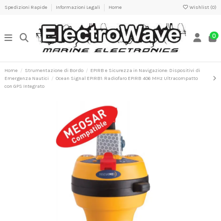
Spedizioni Rapide
Informazioni Legali
Home
Wishlist (
0
)
0
Home
Strumentazione di Bordo
EPIRB e Sicurezza in Navigazione: Dispositivi di
Emergenza Nautici
Ocean Signal EPIRB1: Radiofaro EPIRB 406 MHz Ultracompatto
con GPS Integrato