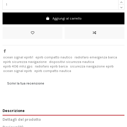
Aggiungi al carrello
ocean signal epirb1
epirb compatto nautico
radiofaro emergenza barca
epirb sicurezza navigazione
dispositivi sicurezza nautica
epirb 406 mhz gps
radiofaro epirb barca
sicurezza navigazione epirb
ocean signal epirb
epirb compatto nautica
Scrivi la tua recensione
Descrizione
Dettagli del prodotto