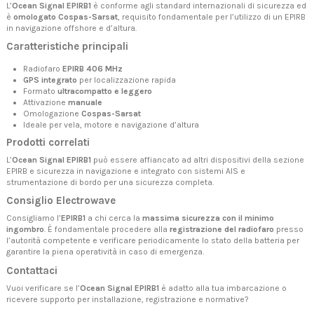
L’
Ocean Signal EPIRB1
è conforme agli standard internazionali di sicurezza ed
è
omologato Cospas-Sarsat
, requisito fondamentale per l’utilizzo di un EPIRB
in navigazione offshore e d’altura.
Caratteristiche principali
Radiofaro
EPIRB 406 MHz
GPS integrato
per localizzazione rapida
Formato
ultracompatto e leggero
Attivazione
manuale
Omologazione
Cospas-Sarsat
Ideale per vela, motore e navigazione d’altura
Prodotti correlati
L’
Ocean Signal EPIRB1
può essere affiancato ad altri dispositivi della sezione
EPIRB e sicurezza in navigazione
e integrato con sistemi
AIS
e
strumentazione di bordo
per una sicurezza completa.
Consiglio Electrowave
Consigliamo l’
EPIRB1
a chi cerca la
massima sicurezza con il minimo
ingombro
. È fondamentale procedere alla
registrazione del radiofaro
presso
l’autorità competente e verificare periodicamente lo stato della batteria per
garantire la piena operatività in caso di emergenza.
Contattaci
Vuoi verificare se l’
Ocean Signal EPIRB1
è adatto alla tua imbarcazione o
ricevere supporto per installazione, registrazione e normative?