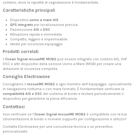
solitario, dove la rapidità di segnalazione è fondamentale.
Caratteristiche principali
Dispositivo
uomo a mare AIS
GPS integrato
per localizzazione precisa
Trasmissione
AIS
e
DSC
Attivazione rapida e immediata
Compatto, leggero e impermeabile
Ideale per sicurezza equipaggio
Prodotti correlati
L’
Ocean Signal rescueME MOB2
può essere integrato con
sistemi AIS
,
VHF
DSC
e altri dispositivi della sezione
Uomo a Mare (MOB)
per creare una
dotazione di sicurezza completa.
Consiglio Electrowave
Consigliamo il
rescueME MOB2
a ogni membro dell’equipaggio, specialmente
in navigazione notturna o con mare formato. È fondamentale verificare la
compatibilità AIS e DSC
del sistema di bordo e testare periodicamente il
dispositivo per garantirne la piena efficienza.
Contattaci
Vuoi verificare se l’
Ocean Signal rescueME MOB2
è compatibile con la tua
strumentazione di bordo o ricevere supporto per configurazione e utilizzo?
Contatta Electrowave
per una consulenza tecnica o un preventivo
personalizzato.