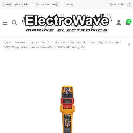
Spedizioni Rapide
Informazioni Legali
Home
Wishlist (
0
)
0
Home
Strumentazione di Bordo
Mob - Man Over Board
Ocean Signal rescueME
MOB2: Dispositivo Uomo a Mare AIS con DSC e GPS Integrato