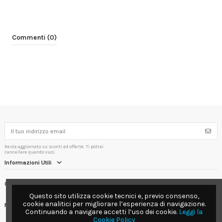
Commenti (0)
Resta aggiornato su sconti ed offerte. Ti potrai
cancellare quando vuoi.
Informazioni Utili
Contact us
Questo sito utilizza cookie tecnici e, previo consenso,
cookie analitici per migliorare l’esperienza di navigazione.
Follow us
Continuando a navigare accetti l’uso dei cookie.
Leggi la
Cookie Policy