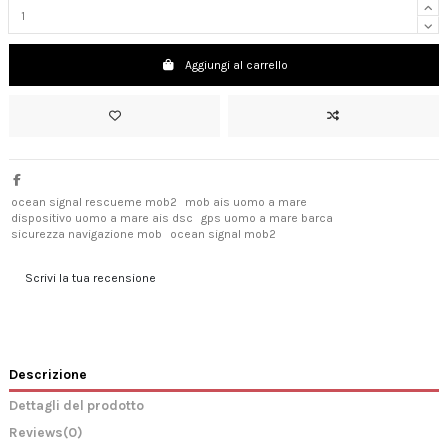
Aggiungi al carrello
ocean signal rescueme mob2
mob ais uomo a mare
dispositivo uomo a mare ais dsc
gps uomo a mare barca
sicurezza navigazione mob
ocean signal mob2
Scrivi la tua recensione
Descrizione
Dettagli del prodotto
Reviews
(0)