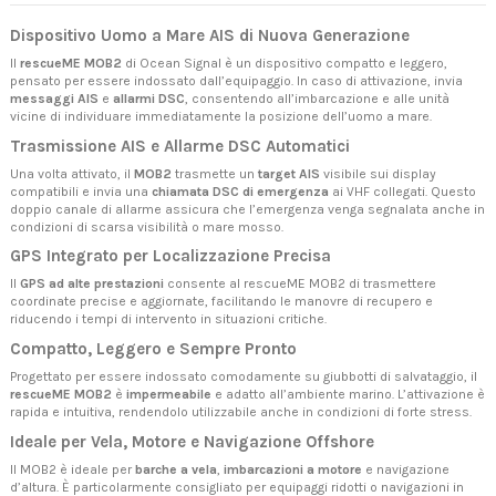
Dispositivo Uomo a Mare AIS di Nuova Generazione
Il
rescueME MOB2
di Ocean Signal è un dispositivo compatto e leggero,
pensato per essere indossato dall’equipaggio. In caso di attivazione, invia
messaggi AIS
e
allarmi DSC
, consentendo all’imbarcazione e alle unità
vicine di individuare immediatamente la posizione dell’uomo a mare.
Trasmissione AIS e Allarme DSC Automatici
Una volta attivato, il
MOB2
trasmette un
target AIS
visibile sui display
compatibili e invia una
chiamata DSC di emergenza
ai VHF collegati. Questo
doppio canale di allarme assicura che l’emergenza venga segnalata anche in
condizioni di scarsa visibilità o mare mosso.
GPS Integrato per Localizzazione Precisa
Il
GPS ad alte prestazioni
consente al rescueME MOB2 di trasmettere
coordinate precise e aggiornate, facilitando le manovre di recupero e
riducendo i tempi di intervento in situazioni critiche.
Compatto, Leggero e Sempre Pronto
Progettato per essere indossato comodamente su giubbotti di salvataggio, il
rescueME MOB2
è
impermeabile
e adatto all’ambiente marino. L’attivazione è
rapida e intuitiva, rendendolo utilizzabile anche in condizioni di forte stress.
Ideale per Vela, Motore e Navigazione Offshore
Il MOB2 è ideale per
barche a vela
,
imbarcazioni a motore
e navigazione
d’altura. È particolarmente consigliato per equipaggi ridotti o navigazioni in