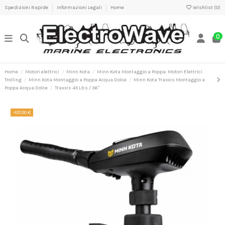
Spedizioni Rapide
Informazioni Legali
Home
Wishlist (
0
)
0
Home
Motori elettrici
Minn Kota
Minn Kota Montaggio a Poppa: Motori Elettrici
Trolling
Minn Kota Montaggio a Poppa Acqua Dolce
Minn Kota Traxxis Montaggio a
Poppa Acqua Dolce
Traxxis 45 Lbs / 36"
-107,00 €