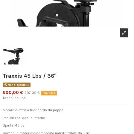
Traxxis 45 Lbs / 36"
Non disponibile
690,00 €
797,00 €
-107,00 €
Tasse incluse
Motore elettrico fuoribordo da poppa
Per utilizzo: acque interne
Spinta: 45lbs
Gambo in materiale composito indistruttibile da : 36″