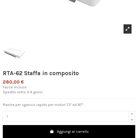
RTA-62 Staffa in composito
280,00 €
Tasse incluse
Spedito entro 3-4 giorni
Piastra per sgancio rapido per motori 72" ed 87"
Aggiungi al carrello