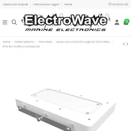
Spedizioni Rapide
Informazioni Legali
Home
Wishlist (
0
)
0
Home
Motori elettrici
Minn Kota
Accessori e ricambi originali Minn Kota
RTA-62 Staffa in composito