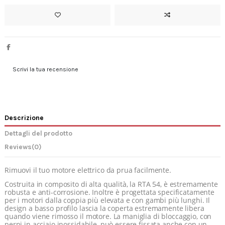
Scrivi la tua recensione
Descrizione
Dettagli del prodotto
Reviews
(0)
Rimuovi il tuo motore elettrico da prua facilmente.
Costruita in composito di alta qualità, la RTA 54, è estremamente
robusta e anti-corrosione. Inoltre è progettata specificatamente
per i motori dalla coppia più elevata e con gambi più lunghi. Il
design a basso profilo lascia la coperta estremamente libera
quando viene rimosso il motore. La maniglia di bloccaggio, con
perni in acciaio inossidabile, può essere fissata anche con un