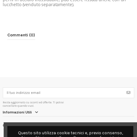
lucchetto (venduto separatamente).
Commenti (0)
Resta aggiornato su sconti ed offerte. Ti potrai
cancellare quando vuoi.
Informazioni Utili
Contact us
Questo sito utilizza cookie tecnici e, previo consenso,