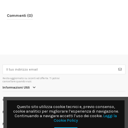
Commenti (0)
Resta aggiornato su sconti ed offerte. Ti potrai
cancellare quando vuoi.
Informazioni Utili
Contact us
Questo sito utilizza cookie tecnici e, previo consenso,
cookie analitici per migliorare l’esperienza di navigazione.
Follow us
Continuando a navigare accetti l’uso dei cookie.
Leggi la
Cookie Policy
Newsletter