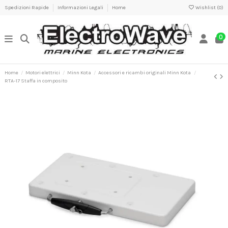
Spedizioni Rapide
Informazioni Legali
Home
Wishlist (
0
)
0
Home
Motori elettrici
Minn Kota
Accessori e ricambi originali Minn Kota
RTA-17 Staffa in composito