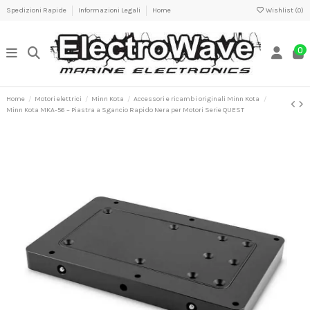
Spedizioni Rapide
Informazioni Legali
Home
Wishlist (
0
)
0
Home
Motori elettrici
Minn Kota
Accessori e ricambi originali Minn Kota
Minn Kota MKA-56 – Piastra a Sgancio Rapido Nera per Motori Serie QUEST