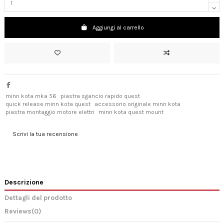
Aggiungi al carrello
minn kota mka 56
piastra sgancio rapido quest
quick release minn kota quest
accessorio originale minn kota
piastra montaggio motore elettri
minn kota quest mount
Scrivi la tua recensione
Descrizione
Dettagli del prodotto
Reviews
(0)