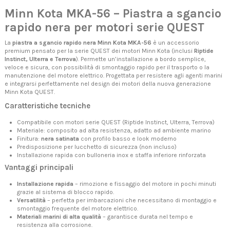
Minn Kota MKA-56 – Piastra a sgancio
rapido nera per motori serie QUEST
La
piastra a sgancio rapido nera Minn Kota MKA-56
è un accessorio
premium pensato per la serie QUEST dei motori Minn Kota (inclusi
Riptide
Instinct, Ulterra e Terrova
). Permette un’installazione a bordo semplice,
veloce e sicura, con possibilità di smontaggio rapido per il trasporto o la
manutenzione del motore elettrico. Progettata per resistere agli agenti marini
e integrarsi perfettamente nel design dei motori della nuova generazione
Minn Kota QUEST.
Caratteristiche tecniche
Compatibile con motori serie QUEST (Riptide Instinct, Ulterra, Terrova)
Materiale: composito ad alta resistenza, adatto ad ambiente marino
Finitura:
nera satinata
con profilo basso e look moderno
Predisposizione per lucchetto di sicurezza (non incluso)
Installazione rapida con bulloneria inox e staffa inferiore rinforzata
Vantaggi principali
Installazione rapida
– rimozione e fissaggio del motore in pochi minuti
grazie al sistema di blocco rapido.
Versatilità
– perfetta per imbarcazioni che necessitano di montaggio e
smontaggio frequente del motore elettrico.
Materiali marini di alta qualità
– garantisce durata nel tempo e
resistenza alla corrosione.