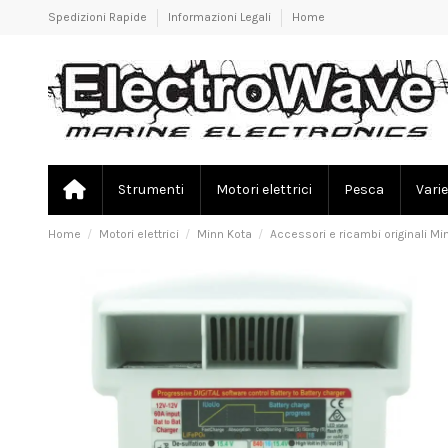
Spedizioni Rapide
Informazioni Legali
Home
Strumenti
Motori elettrici
Pesca
Varie
Home
Motori elettrici
Minn Kota
Accessori e ricambi originali Mi