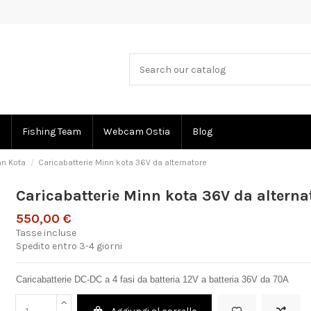
Fishing Team
Webcam Ostia
Blog
nn Kota
Caricabatterie Minn kota 36V da alternatore
Caricabatterie Minn kota 36V da alterna
550,00 €
Tasse incluse
Spedito entro 3-4 giorni
Caricabatterie DC-DC a 4 fasi da batteria 12V a batteria 36V da 70A