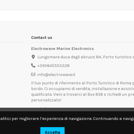
Contact us
Electrowave Marine Electronics
Lungomare duca degli abruzzi 84, Porto turistico
+390645553328
info@electrowave.it
Il tuo punto di riferimento al Porto Turistico di Roma p
bordo. Ci occupiamo di vendita, installazione e assis
qualificata. Vieni a trovarci al Box 856 o richiedi un p
personalizzato!
Orari di Apertura:
Lunedì - Venerdì: 09:00 - 13:00 / 14:00 - 18:00
alitici per migliorare l’esperienza di navigazione. Continuando a naviga
Disponibili per interventi tecnici direttamente a bordo.
Accetta