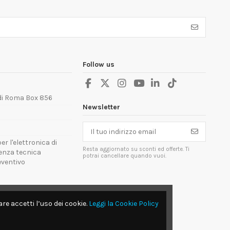
Follow us
 di Roma Box 856
Newsletter
er l'elettronica di
Resta aggiornato su sconti ed offerte. Ti
tenza tecnica
potrai cancellare quando vuoi.
reventivo
re accetti l’uso dei cookie.
Leggi la Cookie Policy