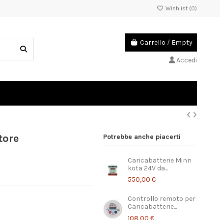
Wishlist (
0
)
Carrello
/
Empty
Accedi
tore
Potrebbe anche piacerti
Caricabatterie Minn
kota 24V da...
550,00 €
Controllo remoto per
Caricabatterie...
108,00 €