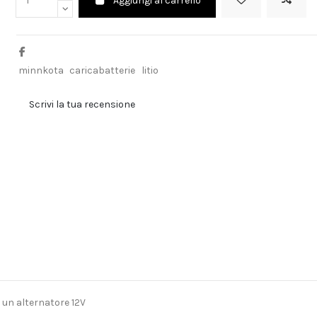
Aggiungi al carrello
minnkota
caricabatterie
litio
Scrivi la tua recensione
o un alternatore 12V