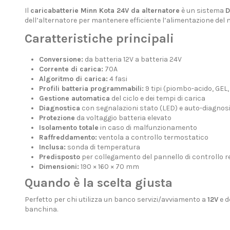
Il
caricabatterie Minn Kota 24V da alternatore
è un sistema
D
dell’alternatore per mantenere efficiente l’alimentazione del m
Caratteristiche principali
Conversione:
da batteria 12V a batteria 24V
Corrente di carica:
70A
Algoritmo di carica:
4 fasi
Profili batteria programmabili:
9 tipi (piombo-acido, GEL, 
Gestione automatica
del ciclo e dei tempi di carica
Diagnostica
con segnalazioni stato (LED) e auto-diagno
Protezione
da voltaggio batteria elevato
Isolamento totale
in caso di malfunzionamento
Raffreddamento:
ventola a controllo termostatico
Inclusa:
sonda di temperatura
Predisposto
per collegamento del pannello di controllo 
Dimensioni:
190 × 160 × 70 mm
Quando è la scelta giusta
Perfetto per chi utilizza un banco servizi/avviamento a
12V
e d
banchina.