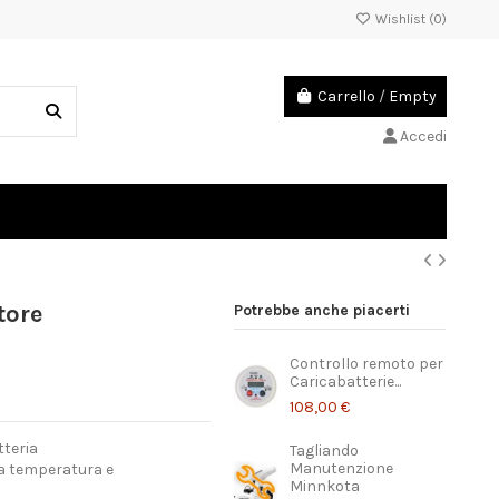
Wishlist (
0
)
Carrello
/
Empty
Accedi
tore
Potrebbe anche piacerti
Controllo remoto per
Caricabatterie...
108,00 €
tteria
Tagliando
Manutenzione
da temperatura e
Minnkota