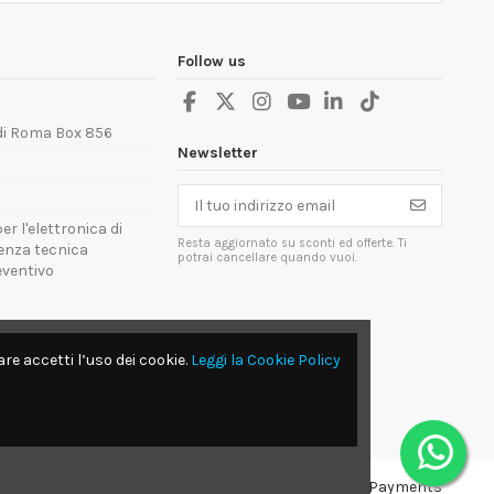
Follow us
 di Roma Box 856
Newsletter
er l'elettronica di
Resta aggiornato su sconti ed offerte. Ti
tenza tecnica
potrai cancellare quando vuoi.
reventivo
re accetti l’uso dei cookie.
Leggi la Cookie Policy