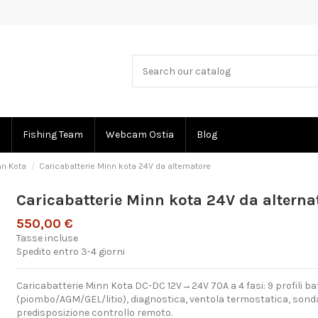
Fishing Team
Webcam Ostia
Blog
nn Kota
Caricabatterie Minn kota 24V da alternatore
Caricabatterie Minn kota 24V da alterna
550,00 €
Tasse incluse
Spedito entro 3-4 giorni
Caricabatterie Minn Kota DC-DC 12V→24V 70A a 4 fasi: 9 profili ba
(piombo/AGM/GEL/litio), diagnostica, ventola termostatica, son
predisposizione controllo remoto.