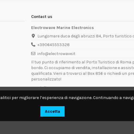
Contact us
Electrowave Marine Electronics
Lungomare duca degli abruzzi 84, Porto turistico
+390645553328
info@electrowave.it
Il tuo punto di riferimento al Porto Turistico di Roma p
bordo. Ci occupiamo di vendita, installazione e assis
qualificata. Vieni a trovarci al Box 856 o richiedi un p
personalizzato!
Orari di Apertura:
Lunedì - Venerdì: 09:00 - 13:00 / 14:00 - 18:00
alitici per migliorare l’esperienza di navigazione. Continuando a naviga
Disponibili per interventi tecnici direttamente a bordo.
Accetta