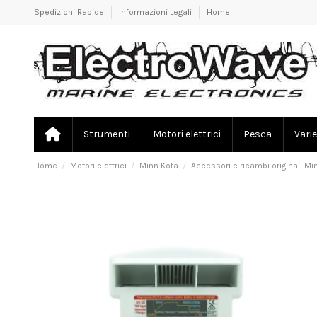
Spedizioni Rapide
Informazioni Legali
Home
Strumenti
Motori elettrici
Pesca
Varie
Home
Motori elettrici
Minn Kota
Accessori e ricambi originali Mi