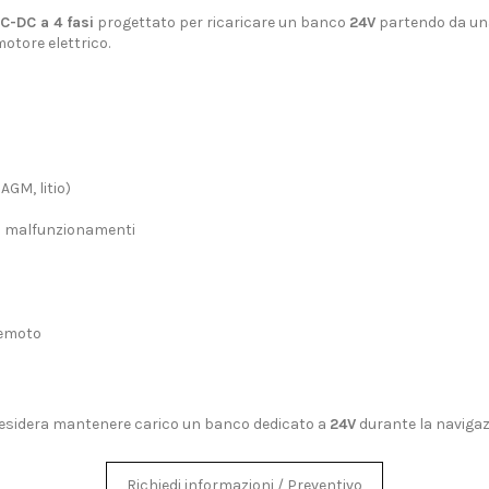
C-DC a 4 fasi
progettato per ricaricare un banco
24V
partendo da un
otore elettrico.
AGM, litio)
si malfunzionamenti
remoto
esidera mantenere carico un banco dedicato a
24V
durante la navigaz
Richiedi informazioni / Preventivo