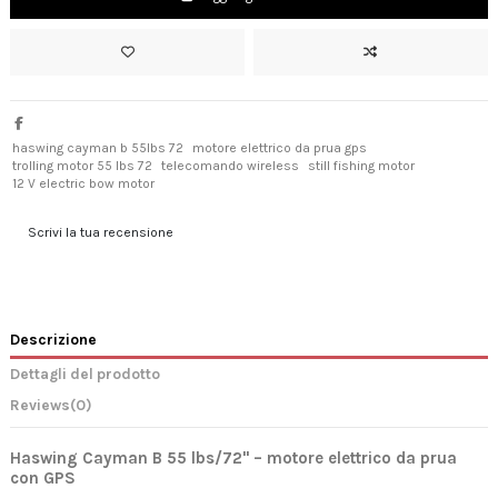
haswing cayman b 55lbs 72
motore elettrico da prua gps
trolling motor 55 lbs 72
telecomando wireless
still fishing motor
12 V electric bow motor
Scrivi la tua recensione
Descrizione
Dettagli del prodotto
Reviews
(0)
Haswing Cayman B 55 lbs/72" – motore elettrico da prua
con GPS