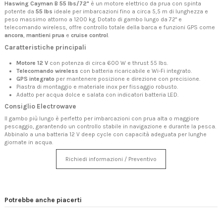
Haswing Cayman B 55 lbs/72"
è un motore elettrico da prua con spinta
potente da
55 lbs
ideale per imbarcazioni fino a circa 5,5 m di lunghezza e
peso massimo attorno a 1200 kg. Dotato di gambo lungo da 72" e
telecomando wireless, offre controllo totale della barca e funzioni GPS come
ancora
,
mantieni prua
e
cruise control
.
Caratteristiche principali
Motore 12 V
con potenza di circa 600 W e thrust 55 lbs.
Telecomando wireless
con batteria ricaricabile e Wi-Fi integrato.
GPS integrato
per mantenere posizione e direzione con precisione.
Piastra di montaggio e materiale inox per fissaggio robusto.
Adatto per acqua dolce e salata con indicatori batteria LED.
Consiglio Electrowave
Il gambo più lungo è perfetto per imbarcazioni con prua alta o maggiore
pescaggio, garantendo un controllo stabile in navigazione e durante la pesca.
Abbinalo a una batteria 12 V deep cycle con capacità adeguata per lunghe
giornate in acqua.
Richiedi informazioni / Preventivo
Potrebbe anche piacerti