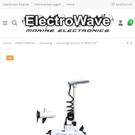
Spedizioni Rapide
Informazioni Legali
Home
Wishlist (
0
)
0
Home
Motori elettrici
Haswing
Haswing Cayman B 55lbs/72"
-5%