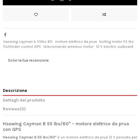
haswing cayman b 55lbs 60
motore elettrico da prua
trolling motor 55 lbs
fishfinder control GPS
telecomando wireless motor
12 V electric outboard
Scrivi la tua recensione
Descrizione
Dettagli del prodotto
Reviews
(0)
Haswing Cayman B 55 lbs/60" – motore elettrico da prua
con GPS
Haswing Cayman B 55 lbs/60"
è un motore elettrico da prua 12 V pensato per