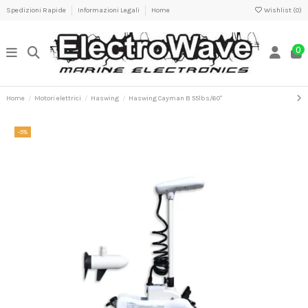
Spedizioni Rapide
Informazioni Legali
Home
Wishlist (
0
)
0
Home
Motori elettrici
Haswing
Haswing Cayman B 55lbs/60"
-5%