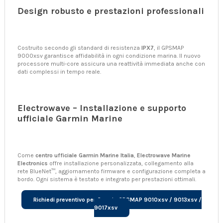
Design robusto e prestazioni professionali
Costruito secondo gli standard di resistenza
IPX7
, il GPSMAP
9000xsv garantisce affidabilità in ogni condizione marina. Il nuovo
processore multi-core assicura una reattività immediata anche con
dati complessi in tempo reale.
Electrowave – Installazione e supporto
ufficiale Garmin Marine
Come
centro ufficiale Garmin Marine Italia
,
Electrowave Marine
Electronics
offre installazione personalizzata, collegamento alla
rete BlueNet™, aggiornamento firmware e configurazione completa a
bordo. Ogni sistema è testato e integrato per prestazioni ottimali.
Richiedi preventivo per Garmin GPSMAP 9010xsv / 9013xsv /
9017xsv