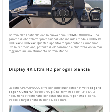
Garmin alza l’asticella con la nuova serie
GPSMAP 9000xsv
: una
gamma di chartplotter professionali che include i modelli
9010xsv
,
9013xsv
e
9017xsv
. Questi dispositivi rappresentano il massimo
livello di precisione, potenza di elaborazione e chiarezza visiva mai
raggiunto su uno strumento Garmin Marine.
Display 4K Ultra HD per ogni plancia
La serie GPSMAP 9000 offre schermi touchscreen in vetro
edge-to-
edge 4K Ultra HD
(3840×2160 px) nei formati da 10", 13" e 17". La
risoluzione straordinaria consente una lettura perfetta di carte,
tracce e target anche in piena luce solare.