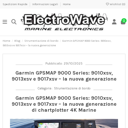
Spedizioni Rapide
Informazioni Legali
Home
Wishlist (
0
)
0
Home
Blog
Strumentazione di bordo
Garmin GPSMAP 9000 Series: 9010xsv,
9013xsv e 9017xsv – la nuova generazione
Pubblicato: 29/10/2025
Garmin GPSMAP 9000 Series: 9010xsv,
9013xsv e 9017xsv – la nuova generazione
Categoria :
Strumentazione di bordo
Garmin GPSMAP 9000 Series: 9010xsv,
9013xsv e 9017xsv – la nuova generazione
di chartplotter 4K Marine