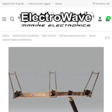
Spedizioni Rapide
Informazioni Legali
Home
Wishlist (
0
)
0
Home
Attrezzatura da Pesca
GIBI Marine
Portacanne e Accessori
Porta
canne triplo da bolentino