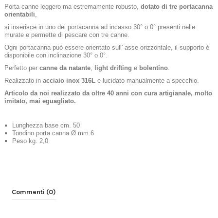
Porta canne leggero ma estremamente robusto,
dotato di tre portacanna
orientabili
,
si inserisce in uno dei portacanna ad incasso 30° o 0° presenti nelle
murate e permette di pescare con tre canne.
Ogni portacanna può essere orientato sull' asse orizzontale, il supporto è
disponibile con inclinazione 30° o 0°.
Perfetto per
canne da natante
,
light
drifting
e
bolentino
.
Realizzato in
acciaio inox 316L
e lucidato manualmente a specchio.
Articolo da noi realizzato da oltre 40 anni con cura artigianale, molto
imitato, mai eguagliato.
Lunghezza base cm. 50
Tondino porta canna Ø mm.6
Peso kg. 2,0
Commenti (0)