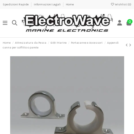
Spedizioni Rapide
Informazioni Legali
Home
Wishlist (
0
)
0
Home
Attrezzatura da Pesca
GIBI Marine
Portacanne e Accessori
Appendi
canna per soffitto o parete