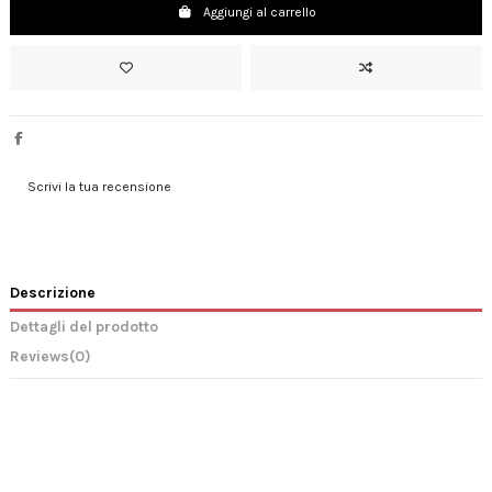
Aggiungi al carrello
Scrivi la tua recensione
Descrizione
Dettagli del prodotto
Reviews
(0)
soffitto
parete
anticorodal
anodizzato a 20 micron
brillantato