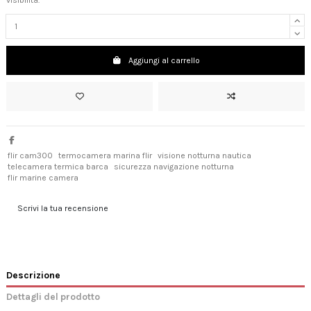
visibilità.
Aggiungi al carrello
flir cam300
termocamera marina flir
visione notturna nautica
telecamera termica barca
sicurezza navigazione notturna
flir marine camera
Scrivi la tua recensione
Descrizione
Dettagli del prodotto