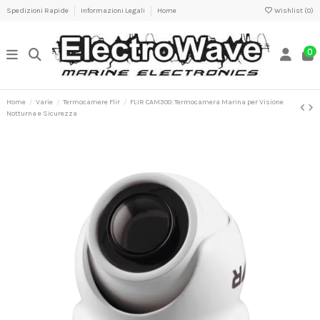
Spedizioni Rapide
Informazioni Legali
Home
Wishlist (
0
)
0
Home
Varie
Termocamere Flir
FLIR CAM300: Termocamera Marina per Visione
Notturna e Sicurezza