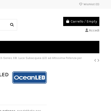
Wishlist (
0
)
Carrello
/
Empty
Accedi
X-Series X8: Luce Subacquea LED ad Altissima Potenza per
 LED
a potenza
, progettata per