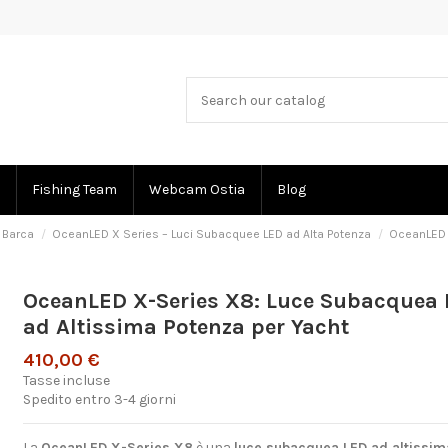
Fishing Team
Webcam Ostia
Blog
 Barca
OceanLED X Series – Luci Subacquee LED ad Alta Potenza
OceanLED 
OceanLED X-Series X8: Luce Subacquea
ad Altissima Potenza per Yacht
410,00 €
Tasse incluse
Spedito entro 3-4 giorni
La
OceanLED X-Series X8
è una
luce subacquea LED ad altissim