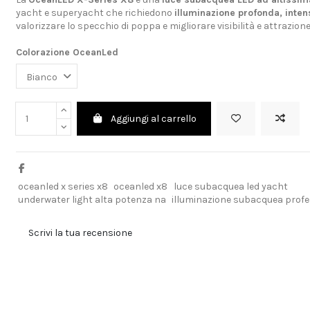
yacht e superyacht che richiedono
illuminazione profonda, inte
valorizzare lo specchio di poppa e migliorare visibilità e attrazion
Colorazione OceanLed
Aggiungi al carrello
oceanled x series x8
oceanled x8
luce subacquea led yacht
underwater light alta potenza na
illuminazione subacquea profe
Scrivi la tua recensione