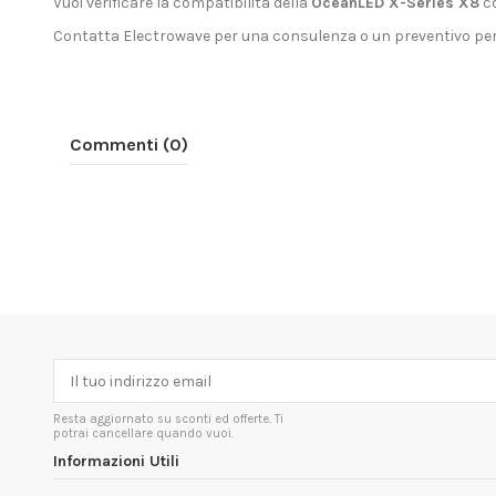
Vuoi verificare la compatibilità della
OceanLED X-Series X8
co
Contatta Electrowave
per una consulenza o un preventivo per
Commenti (0)
Resta aggiornato su sconti ed offerte. Ti
potrai cancellare quando vuoi.
Informazioni Utili