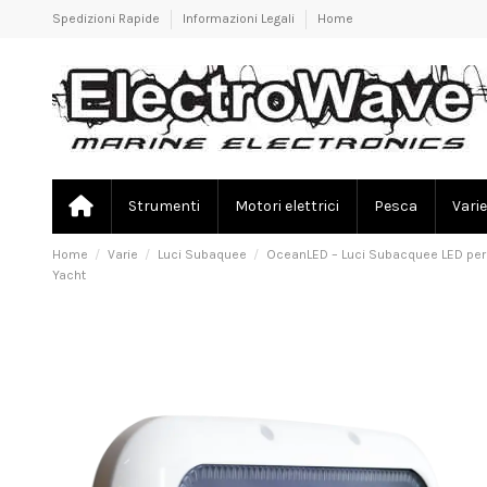
Spedizioni Rapide
Informazioni Legali
Home
Strumenti
Motori elettrici
Pesca
Varie
Home
Varie
Luci Subaquee
OceanLED – Luci Subacquee LED per
Yacht