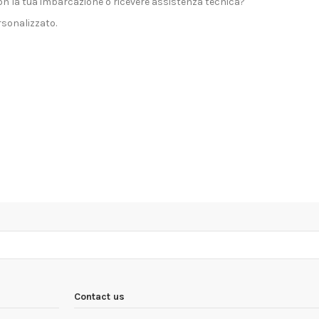
n la tua imbarcazione o ricevere assistenza tecnica?
sonalizzato.
Contact us