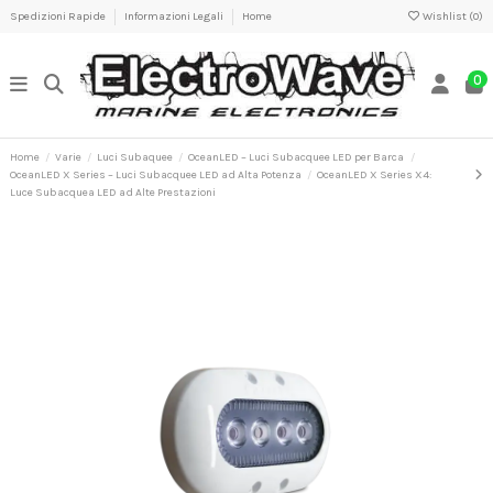
Spedizioni Rapide
Informazioni Legali
Home
Wishlist (
0
)
0
Home
Varie
Luci Subaquee
OceanLED – Luci Subacquee LED per Barca
OceanLED X Series – Luci Subacquee LED ad Alta Potenza
OceanLED X Series X4:
Luce Subacquea LED ad Alte Prestazioni