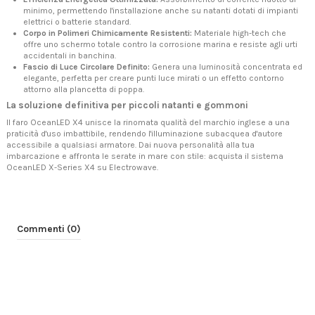
minimo, permettendo l'installazione anche su natanti dotati di impianti
elettrici o batterie standard.
Corpo in Polimeri Chimicamente Resistenti:
Materiale high-tech che
offre uno schermo totale contro la corrosione marina e resiste agli urti
accidentali in banchina.
Fascio di Luce Circolare Definito:
Genera una luminosità concentrata ed
elegante, perfetta per creare punti luce mirati o un effetto contorno
attorno alla plancetta di poppa.
La soluzione definitiva per piccoli natanti e gommoni
Il faro OceanLED X4 unisce la rinomata qualità del marchio inglese a una
praticità d'uso imbattibile, rendendo l'illuminazione subacquea d'autore
accessibile a qualsiasi armatore. Dai nuova personalità alla tua
imbarcazione e affronta le serate in mare con stile: acquista il sistema
OceanLED X-Series X4 su Electrowave.
Commenti (0)