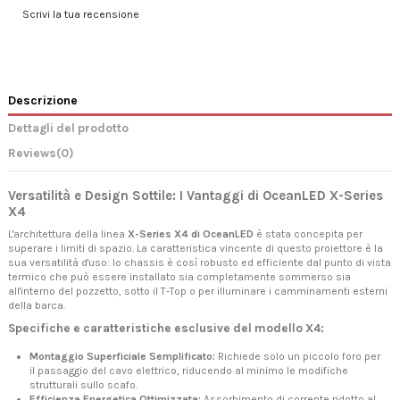
Scrivi la tua recensione
Descrizione
Dettagli del prodotto
Reviews
(0)
Versatilità e Design Sottile: I Vantaggi di OceanLED X-Series
X4
L'architettura della linea
X-Series X4 di OceanLED
è stata concepita per
superare i limiti di spazio. La caratteristica vincente di questo proiettore è la
sua versatilità d'uso: lo chassis è così robusto ed efficiente dal punto di vista
termico che può essere installato sia completamente sommerso sia
all'interno del pozzetto, sotto il T-Top o per illuminare i camminamenti esterni
della barca.
Specifiche e caratteristiche esclusive del modello X4:
Montaggio Superficiale Semplificato:
Richiede solo un piccolo foro per
il passaggio del cavo elettrico, riducendo al minimo le modifiche
strutturali sullo scafo.
Efficienza Energetica Ottimizzata:
Assorbimento di corrente ridotto al