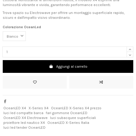
luminosità vibrante e vivida, garantendo performance eccellenti.
Trova spazio su Electrowave per offrire un montaggio superficiale rapido,
sicuro e dall'impatto visivo straordinario.
Colorazione OceanLed
Aggiungi al carrello
OceanLED X4
X-Series X4
OceanLED X-Series X4 prezzo
luci led compatte barca
fari gommone OceanLED
OceanLED X4 Electrowave
luci subacquee superficiali
proiettore led nautico X4
OceanLED X-Series Italia
luci led tender OceanLED