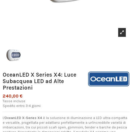
OceanLED X Series X4: Luce
Subacquea LED ad Alte
Prestazioni
240,00 €
Tasse incluse
Spedito entro 3-4 giorni
L'
OceanLED X-Series X4
è la soluzione di illuminazione a LED ultra-compatta
e versatile, progettata per adattarsi perfettamente a un'incredibile varietà di
imbarcazioni, tra cui piccoli scafi open, gommoni, tender e barche da pesca
costiera. Nonostante le dimensioni ridotte, il modello X4 esprime una