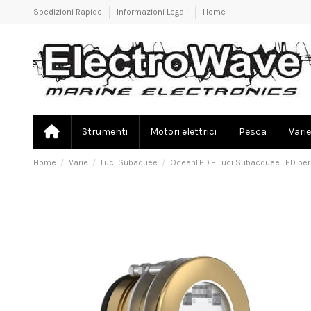
Spedizioni Rapide
Informazioni Legali
Home
Strumenti
Motori elettrici
Pesca
Varie
Home
Varie
Luci Subaquee
OceanLED – Luci Subacquee LED per