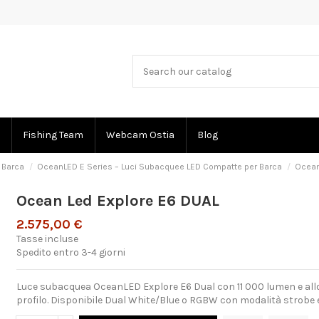
Fishing Team
Webcam Ostia
Blog
 Barca
OceanLED E Series – Luci Subacquee LED Compatte per Barca
Ocean
Ocean Led Explore E6 DUAL
2.575,00 €
Tasse incluse
Spedito entro 3-4 giorni
Luce subacquea OceanLED Explore E6 Dual con 11 000 lumen e a
profilo. Disponibile Dual White/Blue o RGBW con modalità strobe 