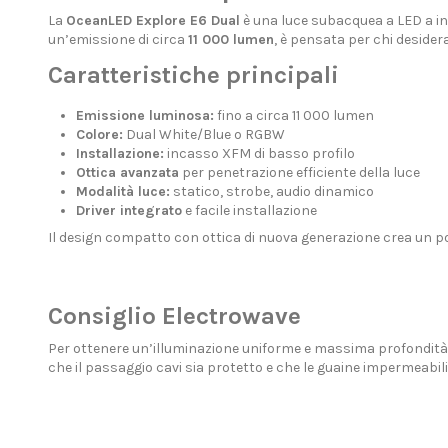
La
OceanLED Explore E6 Dual
è una luce subacquea a LED a i
un’emissione di circa
11 000 lumen
, è pensata per chi desidera
Caratteristiche principali
Emissione luminosa:
fino a circa 11 000 lumen
Colore:
Dual White/Blue o RGBW
Installazione:
incasso XFM di basso profilo
Ottica avanzata
per penetrazione efficiente della luce
Modalità luce:
statico, strobe, audio dinamico
Driver integrato
e facile installazione
Il design compatto con ottica di nuova generazione crea un po
Consiglio Electrowave
Per ottenere un’illuminazione uniforme e massima profondità di
che il passaggio cavi sia protetto e che le guaine impermeabil