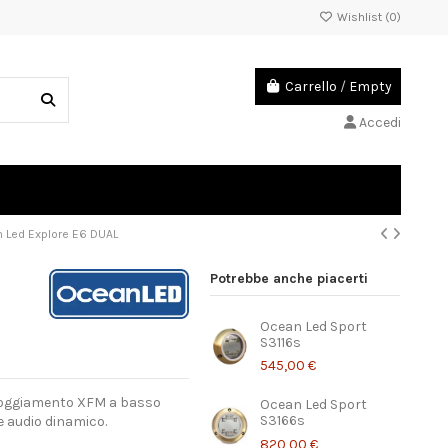
Wishlist (
0
)
Carrello
/
Empty
Accedi
 Led Explore E6 DUAL
Potrebbe anche piacerti
Ocean Led Sport
S3116s
545,00 €
lloggiamento XFM a basso
Ocean Led Sport
S3166s
e audio dinamico.
820,00 €