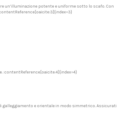
ire un’illuminazione potente e uniforme sotto lo scafo. Con
. :contentReference[oaicite:3]{index=3}
e. :contentReference[oaicite:4]{index=4}
 di galleggiamento e orientale in modo simmetrico. Assicurati