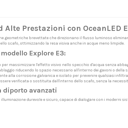
d Alte Prestazioni con OceanLED E
che geometriche brevettate che direzionano il flusso luminoso eliminand
 dello scafo, ottimizzando la resa visiva anche in acque meno limpide.
 modello Explore E3:
per massimizzare l'effetto visivo nello specchio d'acqua senza abbagl
ablaggio riducendo lo spazio necessario all'interno dei gavoni o della 
te alla corrosione galvanica e isolato per prevenire qualsiasi infiltr
sere verificata o sostituita dall'interno dello scafo, senza la necessit
a diporto avanzati
i illuminazione durevole e sicuro, capace di dialogare con i moderni sist