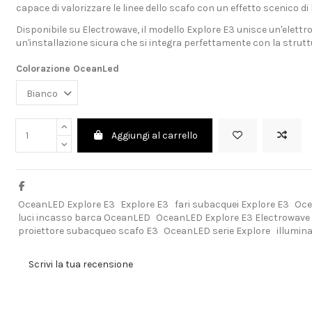
capace di valorizzare le linee dello scafo con un effetto scenico di l
Disponibile su Electrowave, il modello Explore E3 unisce un'elettr
un'installazione sicura che si integra perfettamente con la strutt
Colorazione OceanLed
Aggiungi al carrello
OceanLED Explore E3
Explore E3
fari subacquei Explore E3
Oce
luci incasso barca OceanLED
OceanLED Explore E3 Electrowave
proiettore subacqueo scafo E3
OceanLED serie Explore
illumin
Scrivi la tua recensione