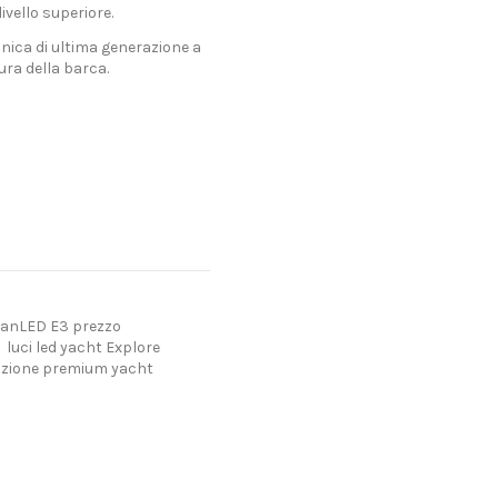
ivello superiore.
onica di ultima generazione a
ura della barca.
anLED E3 prezzo
luci led yacht Explore
azione premium yacht