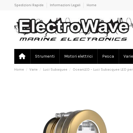
Spedizioni Rapide
Informazioni Legali
Home
Strumenti
Motori elettrici
Pesca
Varie
Home
Varie
Luci Subaquee
OceanLED – Luci Subacquee LED per