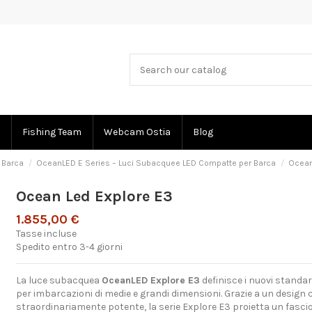
Fishing Team
Webcam Ostia
Blog
 Barca
OceanLED E Series – Luci Subacquee LED Compatte per Barca
Ocean
Ocean Led Explore E3
1.855,00 €
Tasse incluse
Spedito entro 3-4 giorni
La luce subacquea
OceanLED Explore E3
definisce i nuovi standar
per imbarcazioni di medie e grandi dimensioni. Grazie a un desig
straordinariamente potente, la serie Explore E3 proietta un fascio 