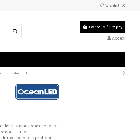
Wishlist (
0
)
Carrello
/
Empty
Accedi
 Led Explore E3
d dell'illuminazione a incasso
n compatto ma
di luce definito e profondo,