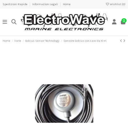
Spedizioni Rapide
Informazioni Legali
Home
Wishlist (
0
)
0
Home
Varie
Gobius Sensor Technology
Sensore Gobius con cavo da 10 m