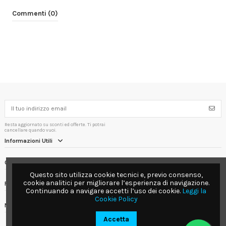
Commenti (0)
Resta aggiornato su sconti ed offerte. Ti potrai
cancellare quando vuoi.
Informazioni Utili
Contact us
Questo sito utilizza cookie tecnici e, previo consenso,
cookie analitici per migliorare l’esperienza di navigazione.
Follow us
Continuando a navigare accetti l’uso dei cookie.
Leggi la
Cookie Policy
Newsletter
Accetta