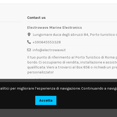
Contact us
Electrowave Marine Electronics
Lungomare duca degli abruzzi 84, Porto turistico
+390645553328
info@electrowave.it
Il tuo punto di riferimento al Porto Turistico di Roma p
bordo. Ci occupiamo di vendita, installazione e assis
qualificata. Vieni a trovarci al Box 856 o richiedi un p
personalizzato!
Orari di Apertura:
Lunedì - Venerdì: 09:00 - 13:00 / 14:00 - 18:00
alitici per migliorare l’esperienza di navigazione. Continuando a naviga
Disponibili per interventi tecnici direttamente a bordo.
Accetta