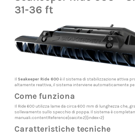
31-36 ft
Il
Seakeeper Ride 600
è il sistema di stabilizzazione attiva 
altamente reattiva, il sistema interviene automaticamente per 
Come funziona
Il Ride 600 utilizza lame da circa 600 mm di lunghezza che, gr
sollevamento sullo specchio di poppa. Il sistema è completam
manuali.:contentReference[oaicite:2]{index=2}
Caratteristiche tecniche