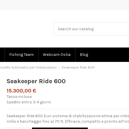
Fishing Team
Webcam Ostia
Blog
Assetto Automatici per Imbarcazioni
Seakeeper Ride 600
Seakeeper Ride 600
15.300,00 €
Tasse incluse
Spedito entro 3-4 giorni
Seakeeper Ride 600 è un sistema di stabilizzazione attiva per imba
rollio e beccheggio fino al 70 %. Efficace, compatto e pronto all’in