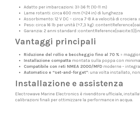
Adatto per imbarcazioni: 31-36 ft (10-11 m)
Lame rotanti: circa 600 mm (≈24 in) di lunghezza
Assorbimento: 12 V DC – circa 7-8 A a velocità di crociera
Peso: circa 16 lb per unità (≈7,3 kg) :contentReference[oai
Garanzia: 2 anni standard :contentReference[oaicite:5]{i
Vantaggi principali
Riduzione del rollio e beccheggio fino al 70 %
= maggior
Installazione compatta
montata sulla poppa con minima m
Compatibile con reti NMEA 2000/MFD
moderne – integrabi
Automatico e “set-and-forget”
: una volta installato, no
Installazione e assistenza
Electrowave Marine Electronics è rivenditore ufficiale, installa
calibrazioni finali per ottimizzare la performance in acqua.