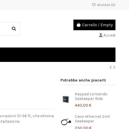
Wishlist (
0
)
Carrello
/
Empty
Accedi
Potrebbe anche piacerti
Keypad comando
Seakeeper Ride
440,00 €
rcazioni 31-36 ft, che elimina
Cavo ethernet 2mt
Seakeeper
stallazione.
230,00 €