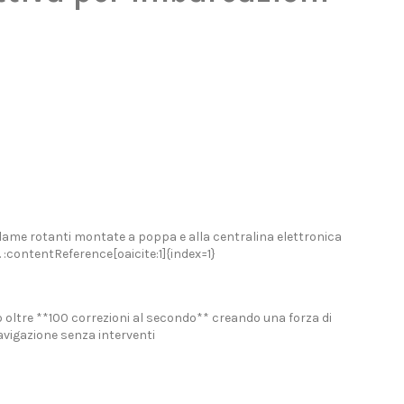
e lame rotanti montate a poppa e alla centralina elettronica
​ :contentReference[oaicite:1]{index=1}
o oltre **100 correzioni al secondo** creando una forza di
avigazione senza interventi