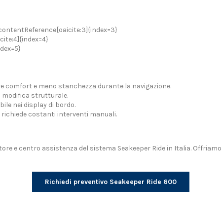
 :contentReference[oaicite:3]{index=3}
cite:4]{index=4}
ndex=5}
e comfort e meno stanchezza durante la navigazione.
odifica strutturale.
le nei display di bordo.
n richiede costanti interventi manuali.
tore e centro assistenza del sistema Seakeeper Ride in Italia. Offriamo
Richiedi preventivo Seakeeper Ride 600