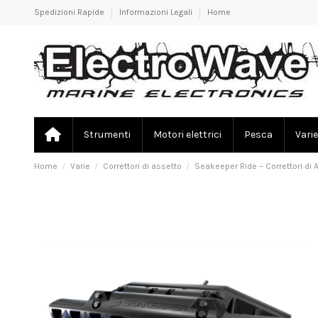
Spedizioni Rapide
Informazioni Legali
Home
Strumenti
Motori elettrici
Pesca
Varie
Home
Varie
Correttori di assetto
Seakeeper Ride – Correttori di 