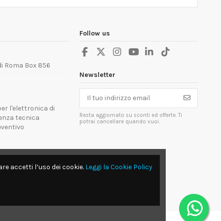
Follow us
 di Roma Box 856
Newsletter
er l'elettronica di
Resta aggiornato su sconti ed offerte. Ti
tenza tecnica
potrai cancellare quando vuoi.
reventivo
re accetti l’uso dei cookie.
Leggi la Cookie Policy