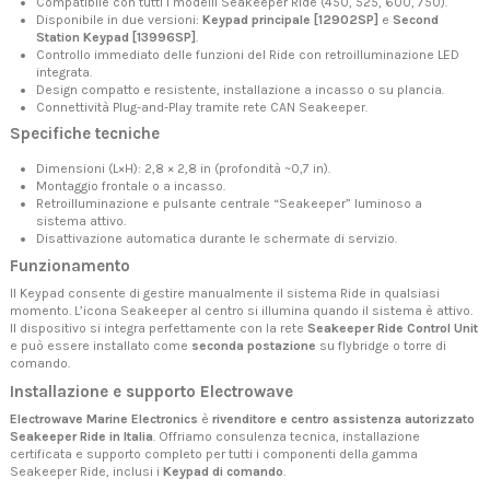
Compatibile con tutti i modelli Seakeeper Ride (450, 525, 600, 750).
Disponibile in due versioni:
Keypad principale [12902SP]
e
Second
Station Keypad [13996SP]
.
Controllo immediato delle funzioni del Ride con retroilluminazione LED
integrata.
Design compatto e resistente, installazione a incasso o su plancia.
Connettività Plug-and-Play tramite rete CAN Seakeeper.
Specifiche tecniche
Dimensioni (L×H): 2,8 × 2,8 in (profondità ~0,7 in).
Montaggio frontale o a incasso.
Retroilluminazione e pulsante centrale “Seakeeper” luminoso a
sistema attivo.
Disattivazione automatica durante le schermate di servizio.
Funzionamento
Il Keypad consente di gestire manualmente il sistema Ride in qualsiasi
momento. L’icona Seakeeper al centro si illumina quando il sistema è attivo.
Il dispositivo si integra perfettamente con la rete
Seakeeper Ride Control Unit
e può essere installato come
seconda postazione
su flybridge o torre di
comando.
Installazione e supporto Electrowave
Electrowave Marine Electronics
è
rivenditore e centro assistenza autorizzato
Seakeeper Ride in Italia
. Offriamo consulenza tecnica, installazione
certificata e supporto completo per tutti i componenti della gamma
Seakeeper Ride, inclusi i
Keypad di comando
.