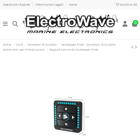
Spedizioni Rapide
Informazioni Legali
Home
Wishlist (
0
)
0
Home
Varie
Correttori di assetto
Seakeeper Ride – Correttori di Assetto
Automatici per Imbarcazioni
Keypad comando Seakeeper Ride