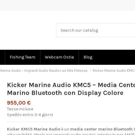
Fishing Team
Webcam Ostia
Blog
Marine Audio – Impianti Audio Nautici ad Alta Potenza
Kicker Marine Audio KMC5
Kicker Marine Audio KMC5 – Media Cent
Marino Bluetooth con Display Colore
955,00 €
Tasse incluse
Spedito entro 3-4 giorni
Kicker KMC5 Marine Audio
è un
media center marino Bluetooth 
alta visibilità. Ideale per impianti audio nautici, integra tuner A