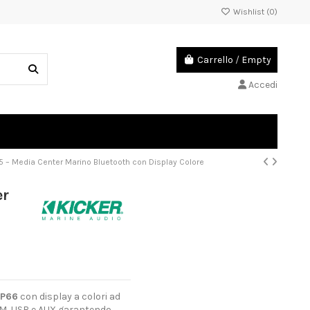
Wishlist (
0
)
Carrello
/
Empty
Accedi
 – Media Center Marino Bluetooth con Display Colore
er
IP66
con display a colori ad
M/FM, USB e AUX garantendo