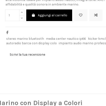
affidabilità e qualità sonora in ambiente marino.
Aggiungi al carrello
stereo marino bluetooth
media center nautico ip66
kicker kmc
autoradio barca con display colo
impianto audio marino profes
Scrivi la tua recensione
arino con Display a Colori