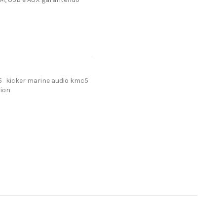
5
kicker marine audio kmc5
sion