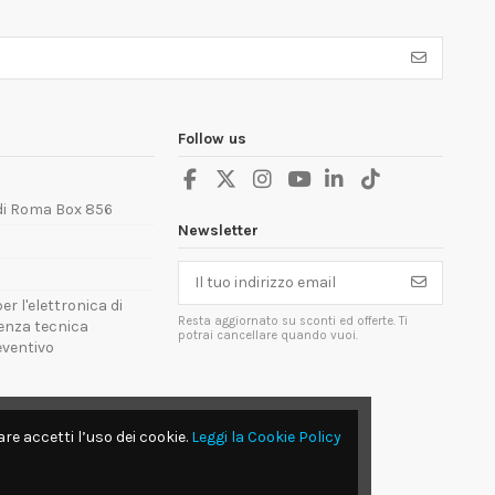
Follow us
 di Roma Box 856
Newsletter
er l'elettronica di
Resta aggiornato su sconti ed offerte. Ti
tenza tecnica
potrai cancellare quando vuoi.
reventivo
re accetti l’uso dei cookie.
Leggi la Cookie Policy