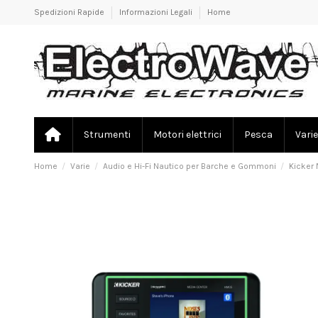
Spedizioni Rapide
Informazioni Legali
Home
Strumenti
Motori elettrici
Pesca
Varie
Home
Varie
Audio e Hi-Fi Nautico per Barche e Gommoni
Kicker 