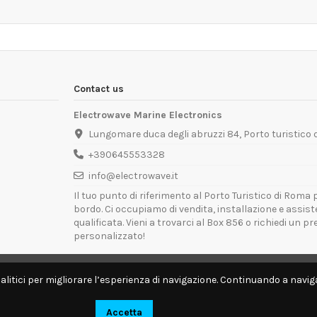
Contact us
Electrowave Marine Electronics
Lungomare duca degli abruzzi 84, Porto turistico
+390645553328
info@electrowave.it
Il tuo punto di riferimento al Porto Turistico di Roma p
bordo. Ci occupiamo di vendita, installazione e assis
qualificata. Vieni a trovarci al Box 856 o richiedi un p
personalizzato!
Orari di Apertura:
Lunedì - Venerdì: 09:00 - 13:00 / 14:00 - 18:00
alitici per migliorare l’esperienza di navigazione. Continuando a naviga
Disponibili per interventi tecnici direttamente a bordo.
Accetta