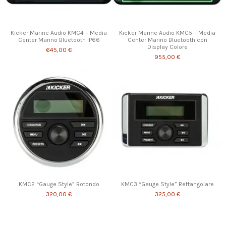
Kicker Marine Audio KMC4 – Media
Kicker Marine Audio KMC5 – Media
Center Marino Bluetooth IP66
Center Marino Bluetooth con
Display Colore
645,00 €
955,00 €
KMC2 “Gauge Style” Rotondo
KMC3 “Gauge Style” Rettangolare
320,00 €
325,00 €