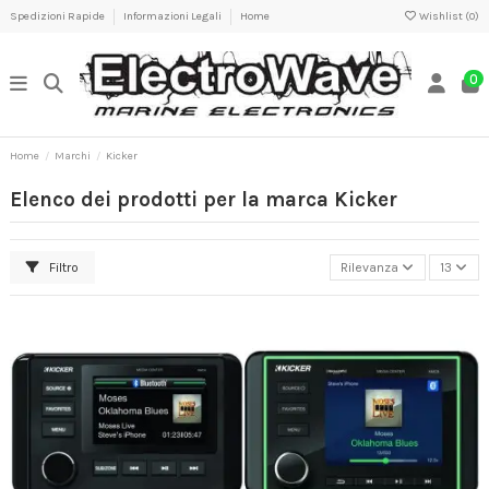
Spedizioni Rapide
Informazioni Legali
Home
Wishlist (
0
)
0
Home
Marchi
Kicker
Elenco dei prodotti per la marca Kicker
Filtro
Rilevanza
13