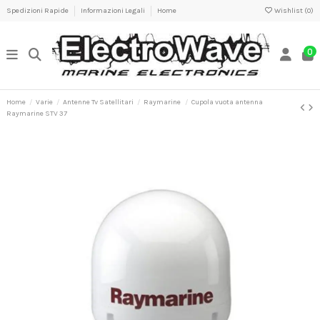
Spedizioni Rapide
Informazioni Legali
Home
Wishlist (
0
)
0
Home
Varie
Antenne Tv Satellitari
Raymarine
Cupola vuota antenna
Raymarine STV 37