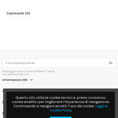
Commenti (0)
Resta aggiornato su sconti ed offerte. Ti potrai
cancellare quando vuoi.
Informazioni Utili
Contact us
Questo sito utilizza cookie tecnici e, previo consenso,
cookie analitici per migliorare l’esperienza di navigazione.
Follow us
Continuando a navigare accetti l’uso dei cookie.
Leggi la
Cookie Policy
Newsletter