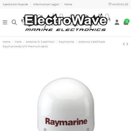
Spedizioni Rapide
Informazioni Legali
Home
Wishlist (
0
)
0
Home
Varie
Antenne Tv Satellitari
Raymarine
Antenna Satellitare
Raymarine 60 STV Premium Gen2