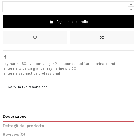
Aggiungi al carrello
raymarine 60stv premium gen2
antenna satellitare marina premi
antenna tv barca grande
raymarine stv 60
antenna sat nautica professional
Scrivi la tua recensione
Descrizione
Dettagli del prodotto
Reviews
(0)