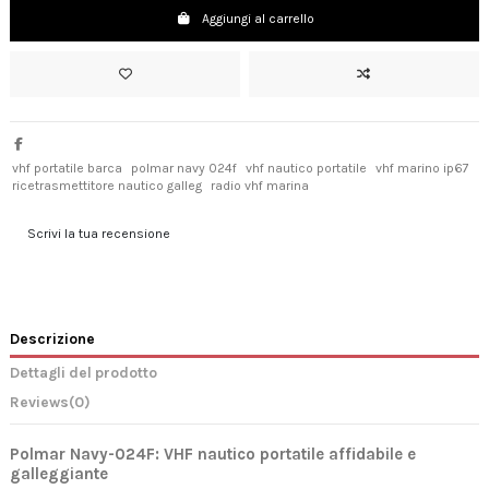
Aggiungi al carrello
vhf portatile barca
polmar navy 024f
vhf nautico portatile
vhf marino ip67
ricetrasmettitore nautico galleg
radio vhf marina
Scrivi la tua recensione
Descrizione
Dettagli del prodotto
Reviews
(0)
Polmar Navy-024F: VHF nautico portatile affidabile e
galleggiante