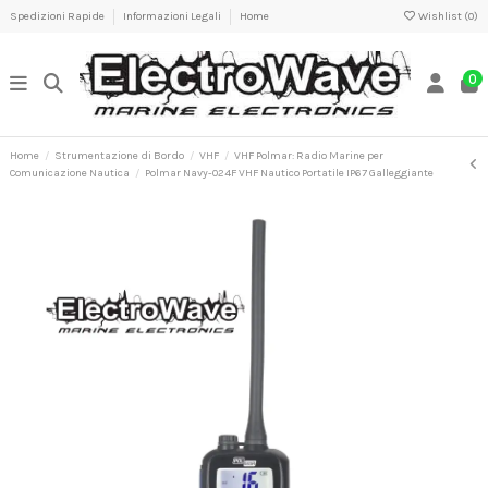
Spedizioni Rapide
Informazioni Legali
Home
Wishlist (
0
)
0
Home
Strumentazione di Bordo
VHF
VHF Polmar: Radio Marine per
Comunicazione Nautica
Polmar Navy-024F VHF Nautico Portatile IP67 Galleggiante