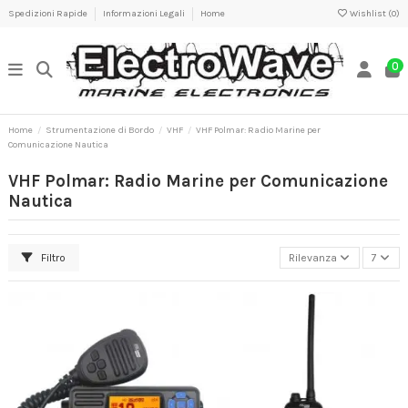
Spedizioni Rapide
Informazioni Legali
Home
Wishlist (
0
)
0
Home
Strumentazione di Bordo
VHF
VHF Polmar: Radio Marine per
Comunicazione Nautica
VHF Polmar: Radio Marine per Comunicazione
Nautica
Filtro
Rilevanza
7