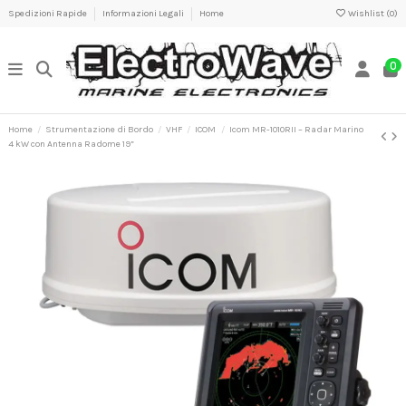
Spedizioni Rapide
Informazioni Legali
Home
Wishlist (
0
)
0
Home
Strumentazione di Bordo
VHF
ICOM
Icom MR-1010RII – Radar Marino
4 kW con Antenna Radome 19”