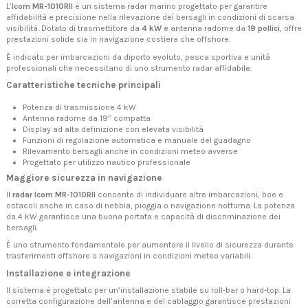
L’
Icom MR-1010RII
è un sistema radar marino progettato per garantire
affidabilità e precisione nella rilevazione dei bersagli in condizioni di scarsa
visibilità. Dotato di trasmettitore da
4 kW
e antenna radome da
19 pollici
, offre
prestazioni solide sia in navigazione costiera che offshore.
È indicato per imbarcazioni da diporto evoluto, pesca sportiva e unità
professionali che necessitano di uno strumento radar affidabile.
Caratteristiche tecniche principali
Potenza di trasmissione 4 kW
Antenna radome da 19” compatta
Display ad alta definizione con elevata visibilità
Funzioni di regolazione automatica e manuale del guadagno
Rilevamento bersagli anche in condizioni meteo avverse
Progettato per utilizzo nautico professionale
Maggiore sicurezza in navigazione
Il
radar Icom MR-1010RII
consente di individuare altre imbarcazioni, boe e
ostacoli anche in caso di nebbia, pioggia o navigazione notturna. La potenza
da 4 kW garantisce una buona portata e capacità di discriminazione dei
bersagli.
È uno strumento fondamentale per aumentare il livello di sicurezza durante
trasferimenti offshore o navigazioni in condizioni meteo variabili.
Installazione e integrazione
Il sistema è progettato per un’installazione stabile su roll-bar o hard-top. La
corretta configurazione dell’antenna e del cablaggio garantisce prestazioni