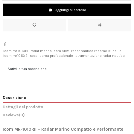
Aggiungi al carrello
icom mr 1010rii
radar marino icom 4kw
radar nautico radome 19 pollici
icom mr1010r2
radar barca professionale
strumentazione radar nautica
Scrivi la tua recensione
Descrizione
Dettagli del prodotto
Reviews
(0)
Icom MR-1010RII – Radar Marino Compatto e Performante