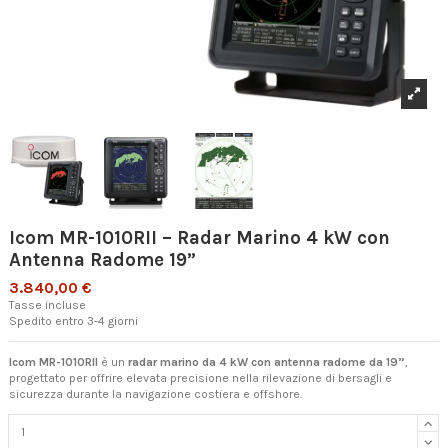
Icom MR-1010RII – Radar Marino 4 kW con
Antenna Radome 19”
3.840,00 €
Tasse incluse
Spedito entro 3-4 giorni
Icom MR-1010RII
è un
radar marino da 4 kW con antenna radome da 19”
,
progettato per offrire elevata precisione nella rilevazione di bersagli e
sicurezza durante la navigazione costiera e offshore.