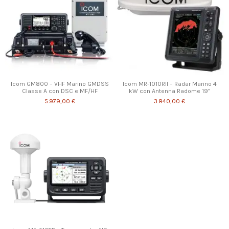
Icom GM800 – VHF Marino GMDSS
Icom MR-1010RII – Radar Marino 4
Classe A con DSC e MF/HF
kW con Antenna Radome 19”
5.979,00 €
3.840,00 €