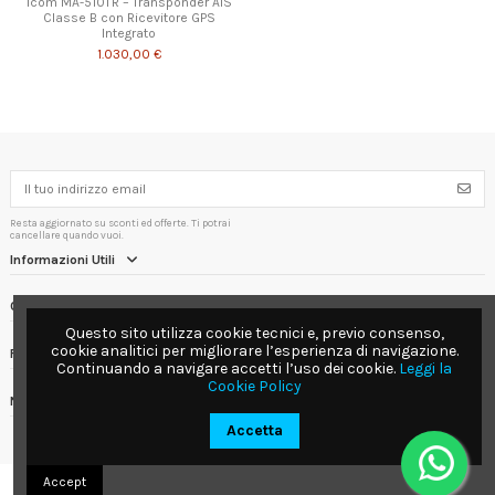
Icom MA-510TR – Transponder AIS
Classe B con Ricevitore GPS
Integrato
1.030,00 €
Resta aggiornato su sconti ed offerte. Ti potrai
cancellare quando vuoi.
Informazioni Utili
Contact us
Questo sito utilizza cookie tecnici e, previo consenso,
cookie analitici per migliorare l’esperienza di navigazione.
Follow us
Continuando a navigare accetti l’uso dei cookie.
Leggi la
Cookie Policy
Newsletter
Accetta
Accept