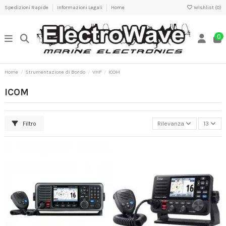
Spedizioni Rapide
Informazioni Legali
Home
Wishlist (
0
)
0
Home
Strumentazione di Bordo
VHF
ICOM
ICOM
Filtro
Rilevanza
13