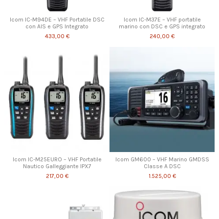
Icom IC-M94DE – VHF Portatile DSC
Icom IC-M37E – VHF portatile
con AIS e GPS Integrato
marino con DSC e GPS integrato
433,00 €
240,00 €
Icom IC-M25EURO – VHF Portatile
Icom GM600 – VHF Marino GMDSS
Nautico Galleggiante IPX7
Classe A DSC
217,00 €
1.525,00 €