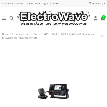
Spedizioni Rapide
Informazioni Legali
Home
Wishlist (
0
)
0
Home
Strumentazione di Bordo
VHF
ICOM
ICOM IC-M510E: VHF Marino con
Ricevitore AIS Integrato e WLAN