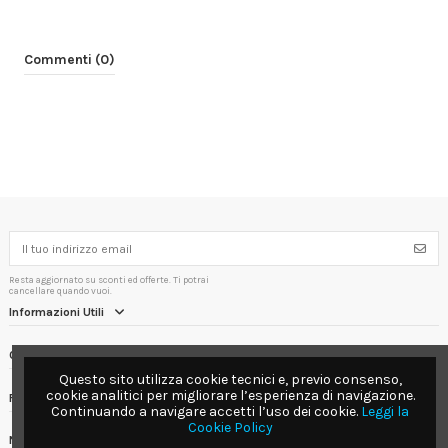
Commenti (0)
Resta aggiornato su sconti ed offerte. Ti potrai
cancellare quando vuoi.
Informazioni Utili
Contact us
Questo sito utilizza cookie tecnici e, previo consenso,
cookie analitici per migliorare l’esperienza di navigazione.
Follow us
Continuando a navigare accetti l’uso dei cookie.
Leggi la
Cookie Policy
Newsletter