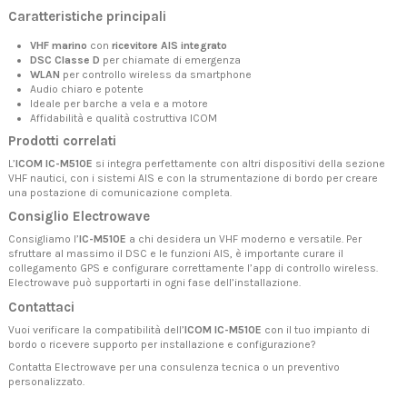
Caratteristiche principali
VHF marino
con
ricevitore AIS integrato
DSC Classe D
per chiamate di emergenza
WLAN
per controllo wireless da smartphone
Audio chiaro e potente
Ideale per barche a vela e a motore
Affidabilità e qualità costruttiva ICOM
Prodotti correlati
L’
ICOM IC-M510E
si integra perfettamente con altri dispositivi della sezione
VHF nautici
, con i
sistemi AIS
e con la
strumentazione di bordo
per creare
una postazione di comunicazione completa.
Consiglio Electrowave
Consigliamo l’
IC-M510E
a chi desidera un VHF moderno e versatile. Per
sfruttare al massimo il DSC e le funzioni AIS, è importante curare il
collegamento GPS e configurare correttamente l’app di controllo wireless.
Electrowave può supportarti in ogni fase dell’installazione.
Contattaci
Vuoi verificare la compatibilità dell’
ICOM IC-M510E
con il tuo impianto di
bordo o ricevere supporto per installazione e configurazione?
Contatta Electrowave
per una consulenza tecnica o un preventivo
personalizzato.