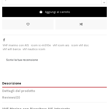
Aggiungi al carrello
VHF marino con AIS
icom ic-m510e
vhf icom ais
icom vhf dsc
vhf wifi barca
vhf nautico icom
Scrivi la tua recensione
Descrizione
Dettagli del prodotto
Reviews
(0)