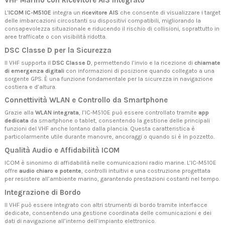
VHF Marino con Ricevitore AIS Integrato
L’
ICOM IC-M510E
integra un
ricevitore AIS
che consente di visualizzare i target
delle imbarcazioni circostanti su dispositivi compatibili, migliorando la
consapevolezza situazionale e riducendo il rischio di collisioni, soprattutto in
aree trafficate o con visibilità ridotta.
DSC Classe D per la Sicurezza
Il VHF supporta il
DSC Classe D
, permettendo l’invio e la ricezione di
chiamate
di emergenza digitali
con informazioni di posizione quando collegato a una
sorgente GPS. È una funzione fondamentale per la sicurezza in navigazione
costiera e d’altura.
Connettività WLAN e Controllo da Smartphone
Grazie alla
WLAN integrata
, l’IC-M510E può essere controllato tramite
app
dedicata
da smartphone o tablet, consentendo la gestione delle principali
funzioni del VHF anche lontano dalla plancia. Questa caratteristica è
particolarmente utile durante manovre, ancoraggi o quando si è in pozzetto.
Qualità Audio e Affidabilità ICOM
ICOM è sinonimo di affidabilità nelle comunicazioni radio marine. L’IC-M510E
offre
audio chiaro e potente
, controlli intuitivi e una costruzione progettata
per resistere all’ambiente marino, garantendo prestazioni costanti nel tempo.
Integrazione di Bordo
Il VHF può essere integrato con altri strumenti di bordo tramite interfacce
dedicate, consentendo una gestione coordinata delle comunicazioni e dei
dati di navigazione all’interno dell’impianto elettronico.