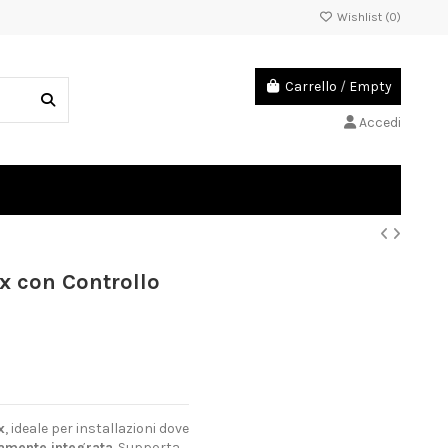
Wishlist (
0
)
Carrello
/
Empty
Accedi
 con Controllo
x
, ideale per installazioni dove
amente integrata
. Supporta