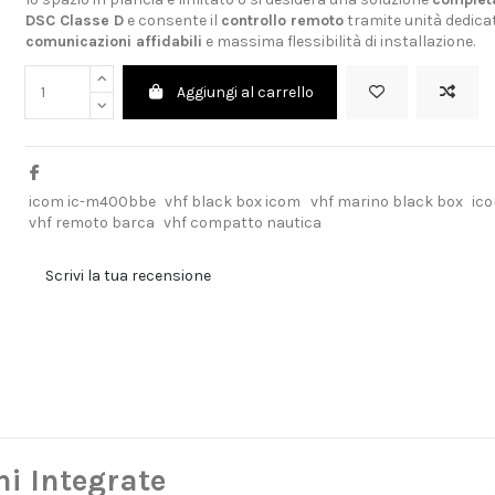
DSC Classe D
e consente il
controllo remoto
tramite unità dedica
comunicazioni affidabili
e massima flessibilità di installazione.
Aggiungi al carrello
icom ic-m400bbe
vhf black box icom
vhf marino black box
ico
vhf remoto barca
vhf compatto nautica
Scrivi la tua recensione
ni Integrate