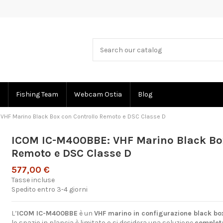
Fishing Team
Webcam Ostia
Blog
VHF Marino Black Box con Controllo Remoto e DSC Classe D
ICOM IC-M400BBE: VHF Marino Black Box
Remoto e DSC Classe D
577,00 €
Tasse incluse
Spedito entro 3-4 giorni
L’
ICOM IC-M400BBE
è un
VHF marino in configurazione black bo
lo spazio in plancia è limitato o si desidera una soluzione
complet