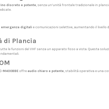
ino discreto e potente
, senza un’unità frontale tradizionale in planc
edicate.
 emergenza digitali
e comunicazioni selettive, aumentando il livello d
à di Plancia
tutte le funzioni del VHF senza un apparato fisso a vista. Questa soluz
ondamentali.
ICOM
IC-M400BBE
offre
audio chiaro e potente
, stabilità operativa e una c