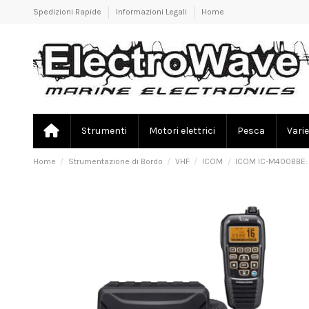
Spedizioni Rapide
Informazioni Legali
Home
Strumenti
Motori elettrici
Pesca
Varie
Home
Strumentazione di Bordo
VHF
ICOM
ICOM IC-M400BBE: 