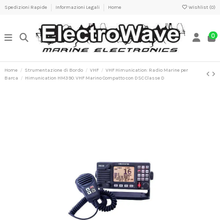
Spedizioni Rapide
Informazioni Legali
Home
Wishlist (
0
)
0
Home
Strumentazione di Bordo
VHF
VHF Himunication: Radio Marine per
Barca
Himunication HM390: VHF Marino Compatto con DSC Classe D