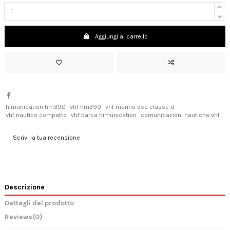
Aggiungi al carrello
himunication hm390
vhf hm390
vhf marino dsc classe d
vhf nautico compatto
vhf barca himunication
comunicazioni nautiche vhf
Scrivi la tua recensione
Descrizione
Dettagli del prodotto
Reviews
(0)