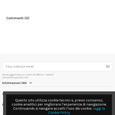
Commenti (0)
Resta aggiornato su sconti ed offerte. Ti potrai
cancellare quando vuoi.
Informazioni Utili
Contact us
Questo sito utilizza cookie tecnici e, previo consenso,
cookie analitici per migliorare l’esperienza di navigazione.
Follow us
Continuando a navigare accetti l’uso dei cookie.
Leggi la
Cookie Policy