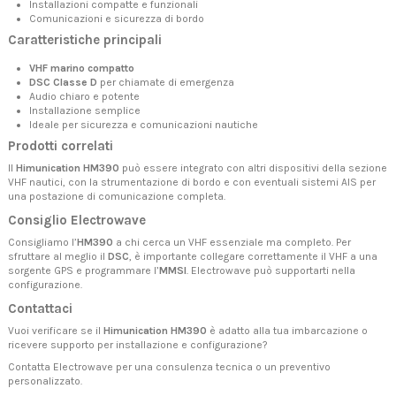
Installazioni compatte e funzionali
Comunicazioni e sicurezza di bordo
Caratteristiche principali
VHF marino compatto
DSC Classe D
per chiamate di emergenza
Audio chiaro e potente
Installazione semplice
Ideale per sicurezza e comunicazioni nautiche
Prodotti correlati
Il
Himunication HM390
può essere integrato con altri dispositivi della sezione
VHF nautici
, con la
strumentazione di bordo
e con eventuali
sistemi AIS
per
una postazione di comunicazione completa.
Consiglio Electrowave
Consigliamo l’
HM390
a chi cerca un VHF essenziale ma completo. Per
sfruttare al meglio il
DSC
, è importante collegare correttamente il VHF a una
sorgente GPS e programmare l’
MMSI
. Electrowave può supportarti nella
configurazione.
Contattaci
Vuoi verificare se il
Himunication HM390
è adatto alla tua imbarcazione o
ricevere supporto per installazione e configurazione?
Contatta Electrowave
per una consulenza tecnica o un preventivo
personalizzato.