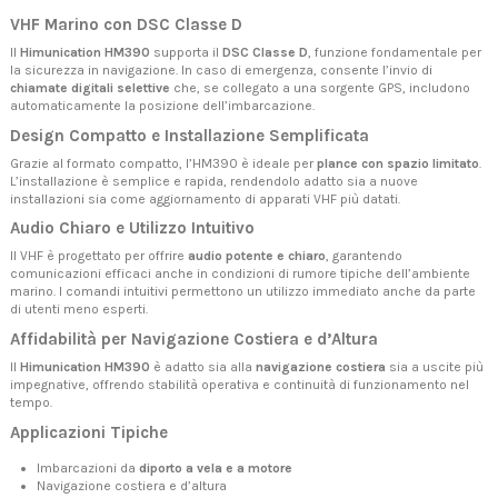
VHF Marino con DSC Classe D
Il
Himunication HM390
supporta il
DSC Classe D
, funzione fondamentale per
la sicurezza in navigazione. In caso di emergenza, consente l’invio di
chiamate digitali selettive
che, se collegato a una sorgente GPS, includono
automaticamente la posizione dell’imbarcazione.
Design Compatto e Installazione Semplificata
Grazie al formato compatto, l’HM390 è ideale per
plance con spazio limitato
.
L’installazione è semplice e rapida, rendendolo adatto sia a nuove
installazioni sia come aggiornamento di apparati VHF più datati.
Audio Chiaro e Utilizzo Intuitivo
Il VHF è progettato per offrire
audio potente e chiaro
, garantendo
comunicazioni efficaci anche in condizioni di rumore tipiche dell’ambiente
marino. I comandi intuitivi permettono un utilizzo immediato anche da parte
di utenti meno esperti.
Affidabilità per Navigazione Costiera e d’Altura
Il
Himunication HM390
è adatto sia alla
navigazione costiera
sia a uscite più
impegnative, offrendo stabilità operativa e continuità di funzionamento nel
tempo.
Applicazioni Tipiche
Imbarcazioni da
diporto a vela e a motore
Navigazione costiera e d’altura