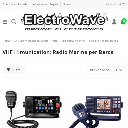
Spedizioni Rapide
Informazioni Legali
Home
Wishlist (
0
)
0
Home
Strumentazione di Bordo
VHF
VHF Himunication: Radio Marine per Barca
VHF Himunication: Radio Marine per Barca
Filtro
Rilevanza
8