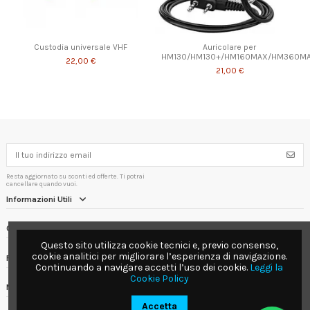
Custodia universale VHF
Auricolare per
HM130/HM130+/HM160MAX/HM360M
22,00 €
21,00 €
Resta aggiornato su sconti ed offerte. Ti potrai
cancellare quando vuoi.
Informazioni Utili
Contact us
Questo sito utilizza cookie tecnici e, previo consenso,
cookie analitici per migliorare l’esperienza di navigazione.
Follow us
Continuando a navigare accetti l’uso dei cookie.
Leggi la
Cookie Policy
Newsletter
Accetta