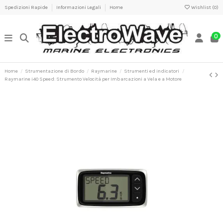
Spedizioni Rapide
Informazioni Legali
Home
Wishlist (
0
)
0
Home
Strumentazione di Bordo
Raymarine
Strumenti ed indicatori
Raymarine i40 Speed: Strumento Velocità per Imbarcazioni a Vela e a Motore