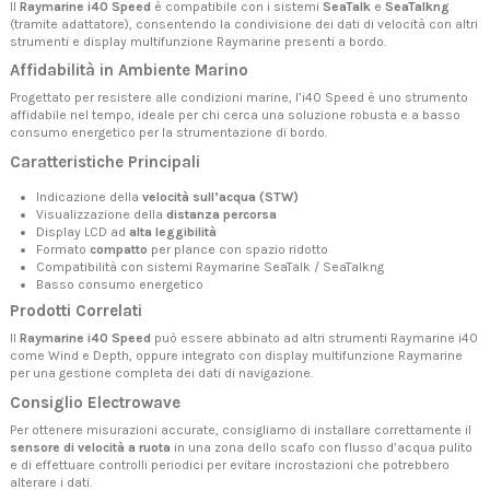
Il
Raymarine i40 Speed
è compatibile con i sistemi
SeaTalk
e
SeaTalkng
(tramite adattatore), consentendo la condivisione dei dati di velocità con altri
strumenti e display multifunzione Raymarine presenti a bordo.
Affidabilità in Ambiente Marino
Progettato per resistere alle condizioni marine, l’i40 Speed è uno strumento
affidabile nel tempo, ideale per chi cerca una soluzione robusta e a basso
consumo energetico per la strumentazione di bordo.
Caratteristiche Principali
Indicazione della
velocità sull’acqua (STW)
Visualizzazione della
distanza percorsa
Display LCD ad
alta leggibilità
Formato
compatto
per plance con spazio ridotto
Compatibilità con sistemi Raymarine SeaTalk / SeaTalkng
Basso consumo energetico
Prodotti Correlati
Il
Raymarine i40 Speed
può essere abbinato ad altri
strumenti Raymarine i40
come Wind e Depth, oppure integrato con
display multifunzione Raymarine
per una gestione completa dei dati di navigazione.
Consiglio Electrowave
Per ottenere misurazioni accurate, consigliamo di installare correttamente il
sensore di velocità a ruota
in una zona dello scafo con flusso d’acqua pulito
e di effettuare controlli periodici per evitare incrostazioni che potrebbero
alterare i dati.