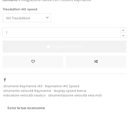
consumo
e integrazione nativa con i sistemi Raymarine.
Trasduttori i40 speed
Aggiungi al carrello
strumenti Raymarine i40
Raymarine i40 Speed
strumento velocità Raymarine
display speed barca
indicatore velocità nautico
strumentazione velocità vela mot
Scrivi la tua recensione