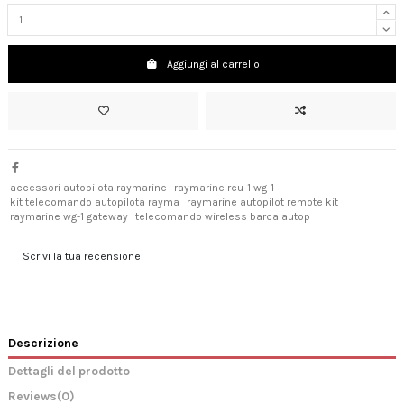
Aggiungi al carrello
accessori autopilota raymarine
raymarine rcu-1 wg-1
kit telecomando autopilota rayma
raymarine autopilot remote kit
raymarine wg-1 gateway
telecomando wireless barca autop
Scrivi la tua recensione
Descrizione
Dettagli del prodotto
Reviews
(0)