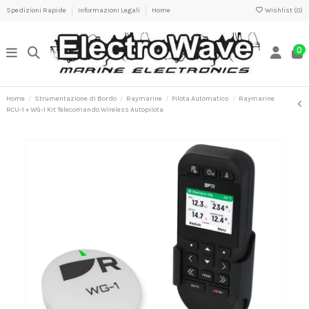
Spedizioni Rapide
Informazioni Legali
Home
Wishlist (
0
)
0
Home
Strumentazione di Bordo
Raymarine
Pilota Automatico
Raymarine
RCU-1 + WG-1 Kit Telecomando Wireless Autopilota