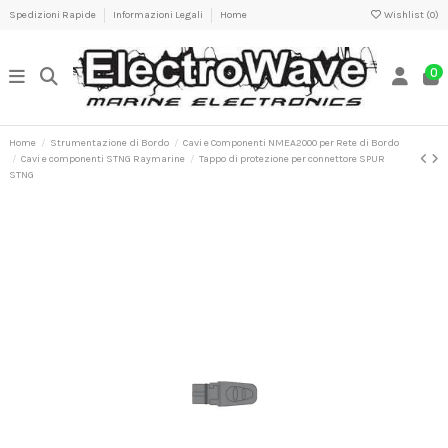
Spedizioni Rapide
Informazioni Legali
Home
Wishlist (
0
)
0
Home
Strumentazione di Bordo
Cavi e Componenti NMEA2000 per Rete di Bordo
Cavi e componenti STNG Raymarine
Tappo di protezione per connettore SPUR
STNG