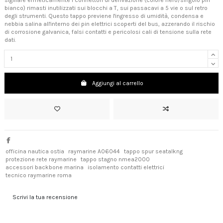
sigillare ermeticamente i connettori di derivazione (colore nero/singolo pin
bianco) rimasti inutilizzati sui blocchi a T, sui passacavi a 5 vie o sul retro
degli strumenti. Questo tappo previene l'ingresso di umidità, condensa e
nebbia salina all'interno dei pin elettrici scoperti del bus, azzerando il rischio
di corrosione galvanica, falsi contatti e pericolosi cali di tensione sulla rete
dati.
Aggiungi al carrello
officina nautica ostia
raymarine A06044
tappo spur seatalkng
protezione rete raymarine
tappo stagno nmea2000
accessori backbone marina
isolamento contatti elettrici
tecnico raymarine roma
Scrivi la tua recensione