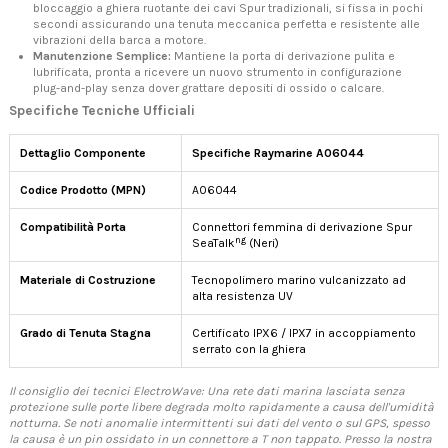
bloccaggio a ghiera ruotante dei cavi Spur tradizionali, si fissa in pochi
secondi assicurando una tenuta meccanica perfetta e resistente alle
vibrazioni della barca a motore.
Manutenzione Semplice:
Mantiene la porta di derivazione pulita e
lubrificata, pronta a ricevere un nuovo strumento in configurazione
plug-and-play senza dover grattare depositi di ossido o calcare.
Specifiche Tecniche Ufficiali
Dettaglio Componente
Specifiche Raymarine A06044
Codice Prodotto (MPN)
A06044
Compatibilità Porta
Connettori femmina di derivazione Spur
ng
SeaTalk
(Neri)
Materiale di Costruzione
Tecnopolimero marino vulcanizzato ad
alta resistenza UV
Grado di Tenuta Stagna
Certificato IPX6 / IPX7 in accoppiamento
serrato con la ghiera
Il consiglio dei tecnici ElectroWave: Una rete dati marina lasciata senza
protezione sulle porte libere degrada molto rapidamente a causa dell'umidità
notturna. Se noti anomalie intermittenti sui dati del vento o sul GPS, spesso
la causa è un pin ossidato in un connettore a T non tappato. Presso la nostra