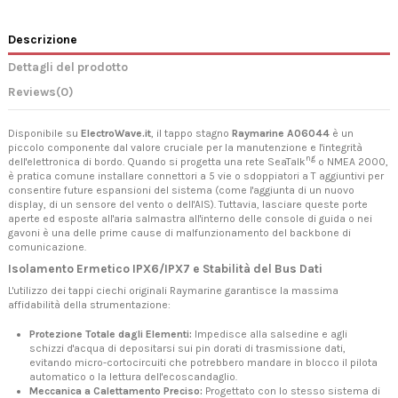
Descrizione
Dettagli del prodotto
Reviews
(0)
Disponibile su
ElectroWave.it
, il tappo stagno
Raymarine A06044
è un
piccolo componente dal valore cruciale per la manutenzione e l'integrità
ng
dell'elettronica di bordo. Quando si progetta una rete SeaTalk
o NMEA 2000,
è pratica comune installare connettori a 5 vie o sdoppiatori a T aggiuntivi per
consentire future espansioni del sistema (come l'aggiunta di un nuovo
display, di un sensore del vento o dell'AIS). Tuttavia, lasciare queste porte
aperte ed esposte all'aria salmastra all'interno delle console di guida o nei
gavoni è una delle prime cause di malfunzionamento del backbone di
comunicazione.
Isolamento Ermetico IPX6/IPX7 e Stabilità del Bus Dati
L'utilizzo dei tappi ciechi originali Raymarine garantisce la massima
affidabilità della strumentazione:
Protezione Totale dagli Elementi:
Impedisce alla salsedine e agli
schizzi d'acqua di depositarsi sui pin dorati di trasmissione dati,
evitando micro-cortocircuiti che potrebbero mandare in blocco il pilota
automatico o la lettura dell'ecoscandaglio.
Meccanica a Calettamento Preciso:
Progettato con lo stesso sistema di