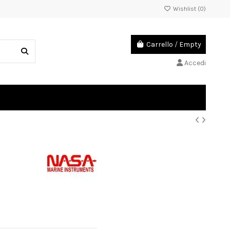
Wishlist (
0
)
Carrello
/
Empty
Accedi