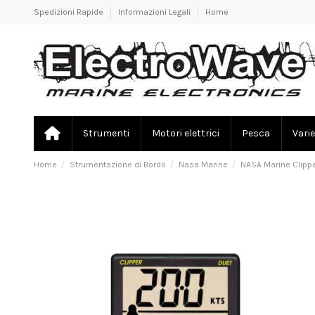
Spedizioni Rapide
Informazioni Legali
Home
Strumenti
Motori elettrici
Pesca
Varie
Home
Strumentazione di Bordo
Nasa Marine
NASA Marine Clippe