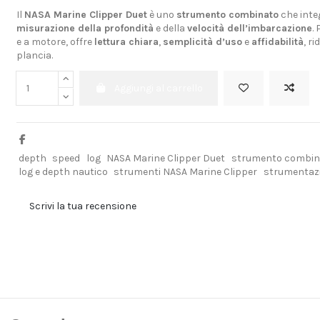
Il
NASA Marine Clipper Duet
è uno
strumento combinato
che integ
misurazione della profondità
e della
velocità dell’imbarcazione
.
e a motore, offre
lettura chiara
,
semplicità d’uso
e
affidabilità
, r
plancia.
Aggiungi al carrello
depth
speed
log
NASA Marine Clipper Duet
strumento combina
log e depth nautico
strumenti NASA Marine Clipper
strumentaz
Scrivi la tua recensione