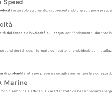
e Speed
velocità
in un solo strumento, rappresentando una soluzione pratica p
cità
dità del fondale
e la
velocità sull’acqua
, dati fondamentali durante la
rse condizioni di luce. Il formato compatto lo rende ideale per instal
mi di profondità
, utili per prevenire incagli e aumentare la sicurezza
A Marine
proccio
semplice e affidabile
, caratterizzato da bassi consumi energeti