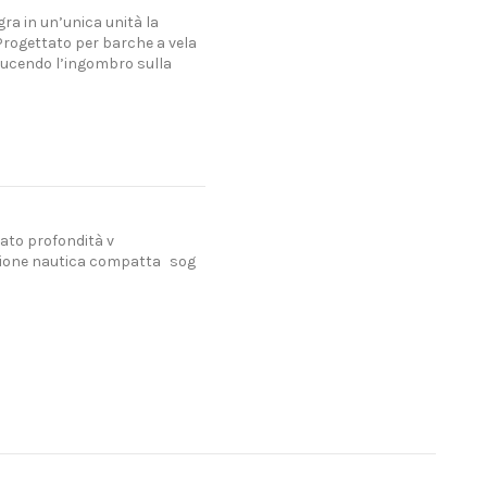
ra in un’unica unità la
 Progettato per barche a vela
iducendo l’ingombro sulla
to profondità v
ione nautica compatta
sog