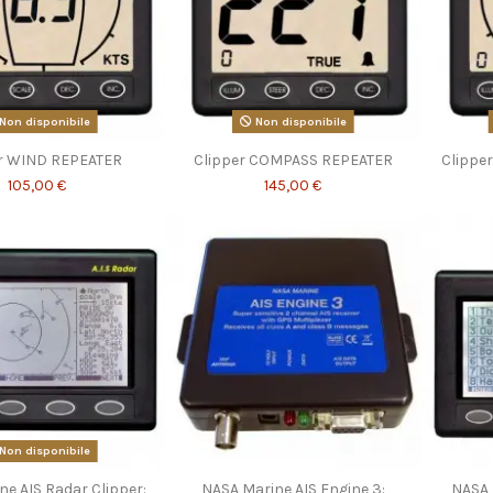
Non disponibile
Non disponibile
er WIND REPEATER
Clipper COMPASS REPEATER
Clipper
105,00 €
145,00 €
Non disponibile
ne AIS Radar Clipper:
NASA Marine AIS Engine 3:
NASA 