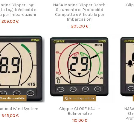
rine Clipper Log:
NASA Marine Clipper Depth:
Cli
o Log di Velocità e
Strumento di Profondità
a per Imbarcazioni
Compatto e Affidabile per
Imbarcazioni
209,00 €
205,00 €
Non disponibile
Non disponibile
actical Wind System
Clipper CLOSE HAUL -
NASA
Bolinometro
St
345,00 €
Prof
110,00 €