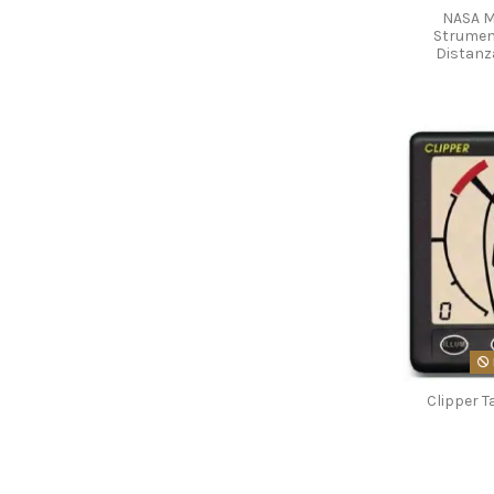
NASA Ma
Strument
Distanz
Clipper T