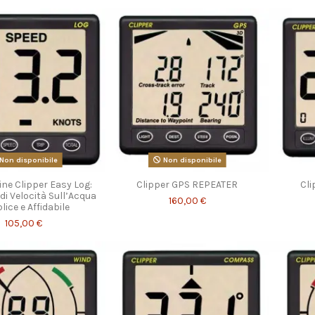
Non disponibile
Non disponibile
ne Clipper Easy Log:
Clipper GPS REPEATER
Cl
di Velocità Sull’Acqua
160,00 €
ice e Affidabile
105,00 €