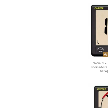
NASA Mari
Indicatore 
Sempl