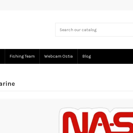
Fishing Team
Webcam Ostia
Blog
arine