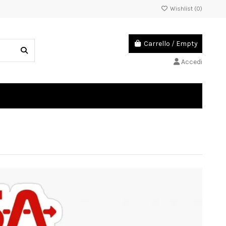
Wishlist (
0
)
Carrello
/
Empty
Accedi