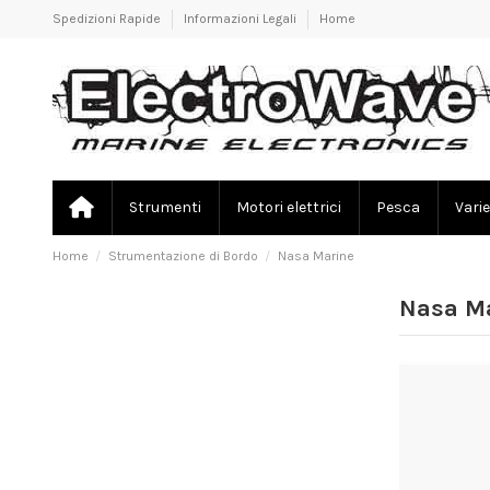
Spedizioni Rapide
Informazioni Legali
Home
Strumenti
Motori elettrici
Pesca
Varie
Home
Strumentazione di Bordo
Nasa Marine
Nasa M