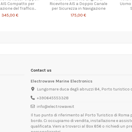
 AIS Compatto per
Ricevitore AIS a Doppio Canale
Uomo 
azione del Traffico...
per Sicurezza in Navigazione
345,00 €
175,00 €
Contact us
Electrowave Marine Electronics
Lungomare duca degli abruzzi 84, Porto turistico
+390645553328
info@electrowave.it
Il tuo punto di riferimento al Porto Turistico di Roma p
bordo. Ci occupiamo di vendita, installazione e assis
qualificata. Vieni a trovarci al Box 856 o richiedi un p
personalizzato!