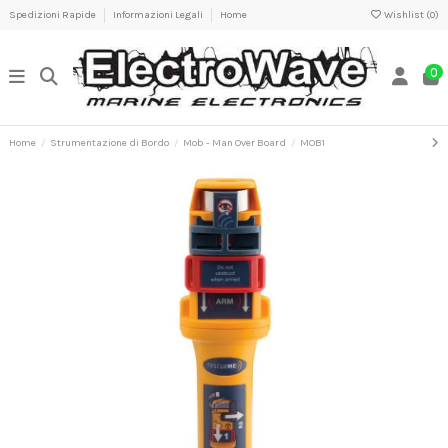
Spedizioni Rapide
Informazioni Legali
Home
Wishlist (
0
)
0
Home
Strumentazione di Bordo
Mob - Man Over Board
MOB1