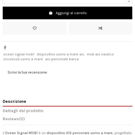
Aggiungi al carrello
ocean signal mob1
dispositivo uomo a mare ais
mob ais nautico
sicurezza uomo a mare
ais personale barca
Scrivi la tua recensione
Descrizione
Dettagli del prodotto
Reviews
(0)
L’
Ocean Signal MOB1
è un
dispositivo AIS personale uomo a mare
, progettato